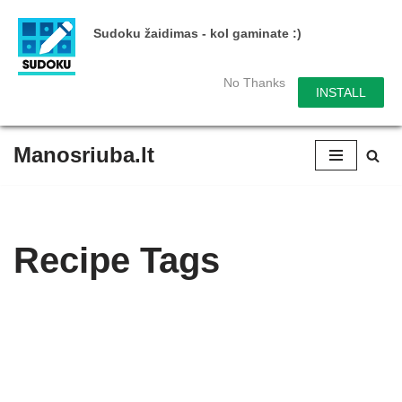
Sudoku žaidimas - kol gaminate :)
No Thanks
INSTALL
Manosriuba.lt
Skip
to
content
Recipe Tags