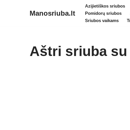
Azijietiškos sriubos
Manosriuba.lt
Pomidorų sriubos
Skip
Sriubos vaikams
T
to
content
Aštri sriuba su 