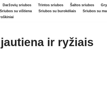
Daržovių sriubos
Trintos sriubos
Šaltos sriubos
Gry
Sriubos su vištiena
Sriubos su burokėliais
Sriubos su ma
roškiniai
jautiena ir ryžiais