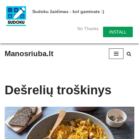
Sudoku žaidimas - kol gaminate :)
No Thanks
INSTALL
Manosriuba.lt
Skip
to
content
Dešrelių troškinys