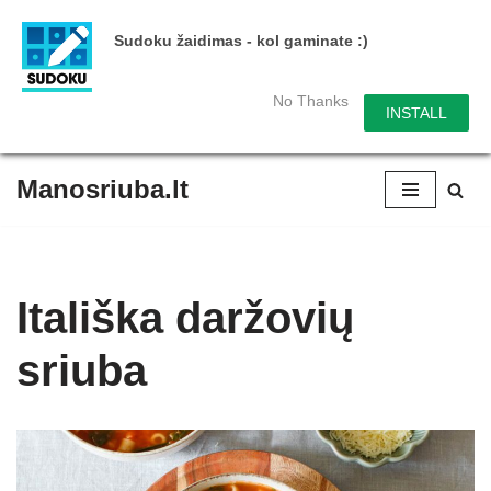
Sudoku žaidimas - kol gaminate :)
No Thanks
INSTALL
Manosriuba.lt
Skip
to
content
Itališka daržovių
sriuba