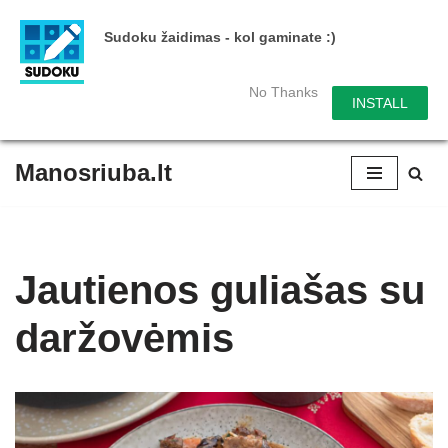
Sudoku žaidimas - kol gaminate :)
No Thanks
INSTALL
Manosriuba.lt
Skip
to
content
Jautienos guliašas su
daržovėmis