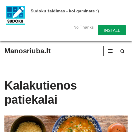
Sudoku žaidimas - kol gaminate :)
No Thanks
INSTALL
Manosriuba.lt
Skip
to
content
Kalakutienos
patiekalai