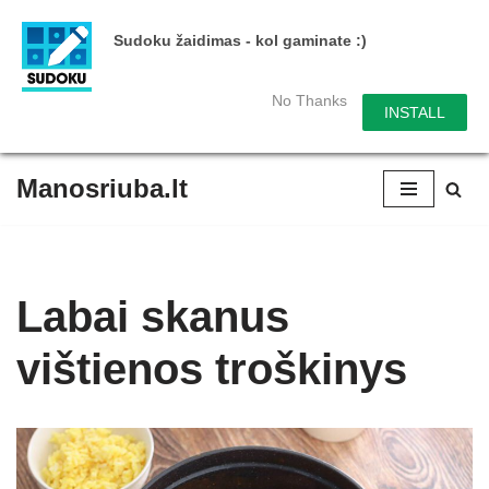
Sudoku žaidimas - kol gaminate :)
No Thanks
INSTALL
Manosriuba.lt
Skip
to
content
Labai skanus
vištienos troškinys