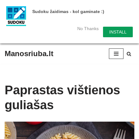
Sudoku žaidimas - kol gaminate :)
No Thanks
INSTALL
Manosriuba.lt
Skip
to
content
Paprastas vištienos
guliašas