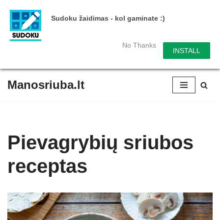
Sudoku žaidimas - kol gaminate :)
No Thanks
INSTALL
Manosriuba.lt
Skip
to
content
Pievagrybių sriubos
receptas