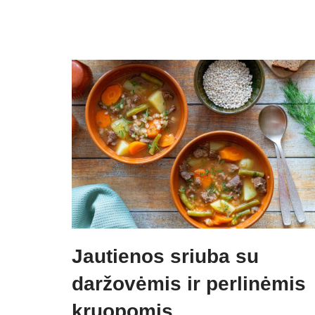
Jautienos sriuba su
daržovėmis ir perlinėmis
kruopomis