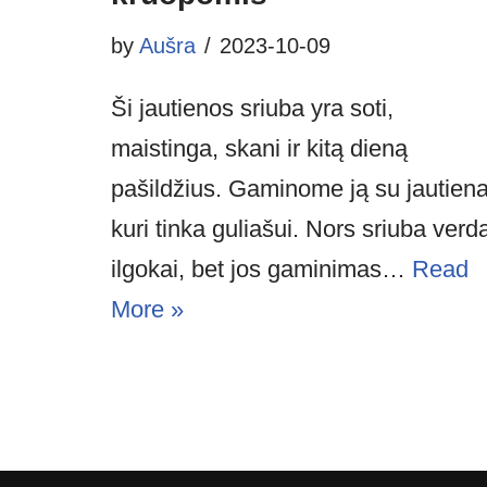
by
Aušra
2023-10-09
Ši jautienos sriuba yra soti,
maistinga, skani ir kitą dieną
pašildžius. Gaminome ją su jautiena
kuri tinka guliašui. Nors sriuba verd
ilgokai, bet jos gaminimas…
Read
More »