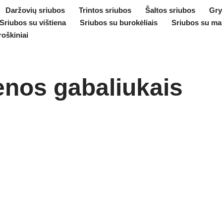
Daržovių sriubos
Trintos sriubos
Šaltos sriubos
Gry
Sriubos su vištiena
Sriubos su burokėliais
Sriubos su ma
roškiniai
enos gabaliukais