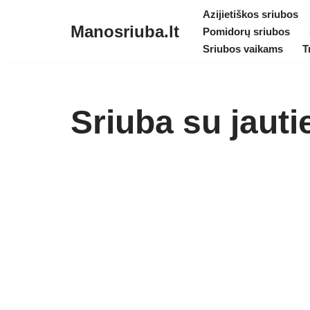
Azijietiškos sriubos
Manosriuba.lt
Pomidorų sriubos
Skip
Sriubos vaikams
T
to
content
Sriuba su jauti