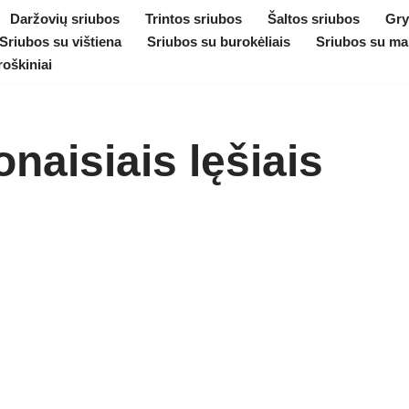
Daržovių sriubos
Trintos sriubos
Šaltos sriubos
Gry
Sriubos su vištiena
Sriubos su burokėliais
Sriubos su ma
roškiniai
naisiais lęšiais