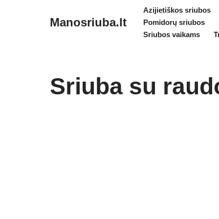
Azijietiškos sriubos
Manosriuba.lt
Pomidorų sriubos
Skip
Sriubos vaikams
T
to
content
Sriuba su raudo