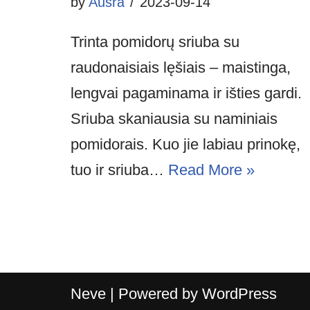
by
Aušra
2023-09-14
Trinta pomidorų sriuba su
raudonaisiais lęšiais – maistinga,
lengvai pagaminama ir išties gardi.
Sriuba skaniausia su naminiais
pomidorais. Kuo jie labiau prinokę,
tuo ir sriuba…
Read More »
Neve
| Powered by
WordPress