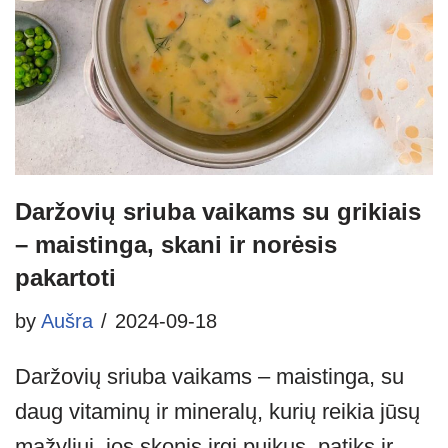
Daržovių sriuba vaikams su grikiais
– maistinga, skani ir norėsis
pakartoti
by
Aušra
2024-09-18
Daržovių sriuba vaikams – maistinga, su
daug vitaminų ir mineralų, kurių reikia jūsų
mažyliui, jos skonis irgi puikus, patiks ir