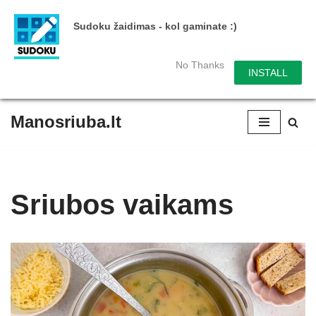
Sudoku žaidimas - kol gaminate :)
No Thanks
INSTALL
Manosriuba.lt
Skip
to
content
Sriubos vaikams