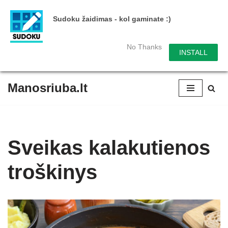
Sudoku žaidimas - kol gaminate :)
No Thanks
INSTALL
Manosriuba.lt
Skip
to
content
Sveikas kalakutienos
troškinys