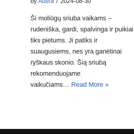
by
Aušra
2024-08-30
Ši moliūgų sriuba vaikams –
rudeniška, gardi, spalvinga ir puikiai
tiks pietums. Ji patiks ir
suaugusiems, nes yra ganėtinai
ryškaus skonio. Šią sriubą
rekomenduojame
vaikučiams…
Read More »