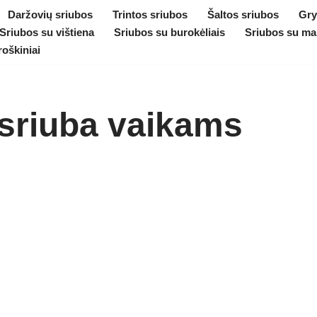
Daržovių sriubos
Trintos sriubos
Šaltos sriubos
Gry
Sriubos su vištiena
Sriubos su burokėliais
Sriubos su ma
roškiniai
 sriuba vaikams