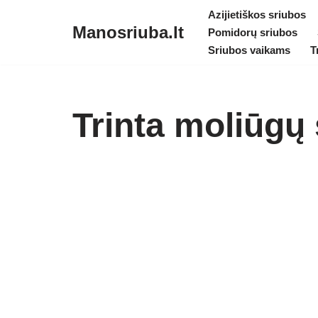
Azijietiškos sriubos
Manosriuba.lt
Pomidorų sriubos
Skip
Sriubos vaikams
T
to
content
Trinta moliūgų