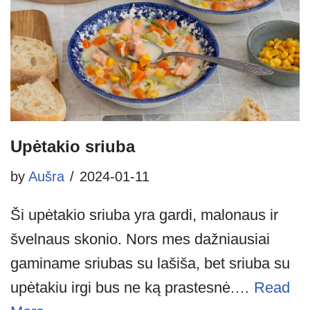
Upėtakio sriuba
by
Aušra
2024-01-11
Ši upėtakio sriuba yra gardi, malonaus ir
švelnaus skonio. Nors mes dažniausiai
gaminame sriubas su lašiša, bet sriuba su
upėtakiu irgi bus ne ką prastesnė.…
Read