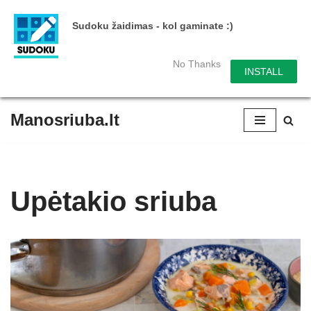
Sudoku žaidimas - kol gaminate :)
No Thanks
INSTALL
Manosriuba.lt
Skip
to
content
Upėtakio sriuba