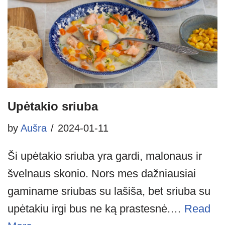
Upėtakio sriuba
by
Aušra
2024-01-11
Ši upėtakio sriuba yra gardi, malonaus ir
švelnaus skonio. Nors mes dažniausiai
gaminame sriubas su lašiša, bet sriuba su
upėtakiu irgi bus ne ką prastesnė.…
Read