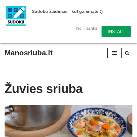
Sudoku žaidimas - kol gaminate :)
No Thanks
INSTALL
Manosriuba.lt
Skip
to
content
Žuvies sriuba