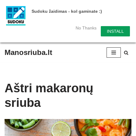
Sudoku žaidimas - kol gaminate :)
No Thanks
INSTALL
Manosriuba.lt
Skip
to
content
Aštri makaronų
sriuba