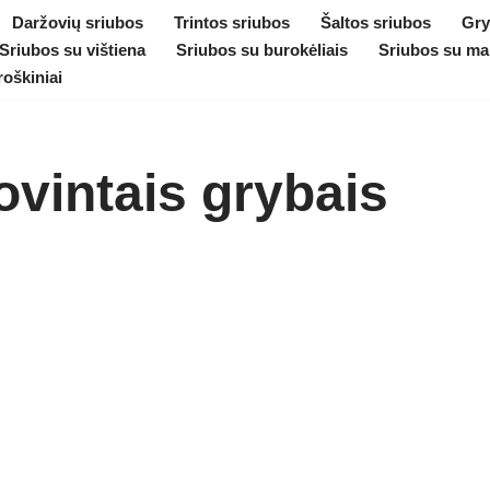
Daržovių sriubos
Trintos sriubos
Šaltos sriubos
Gry
Sriubos su vištiena
Sriubos su burokėliais
Sriubos su ma
roškiniai
ovintais grybais