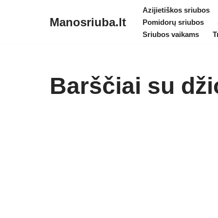
Azijietiškos sriubos
Manosriuba.lt
Pomidorų sriubos
Skip
Sriubos vaikams
T
to
content
Barščiai su dži