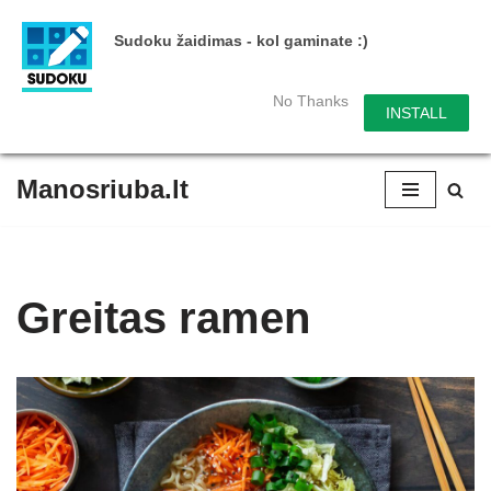
Sudoku žaidimas - kol gaminate :)
No Thanks
INSTALL
Manosriuba.lt
Skip
to
content
Greitas ramen