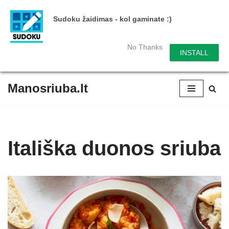
Sudoku žaidimas - kol gaminate :)
No Thanks
INSTALL
Manosriuba.lt
Skip
to
content
Itališka duonos sriuba