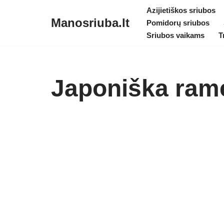
Azijietiškos sriubos
Manosriuba.lt
Pomidorų sriubos
Skip
Sriubos vaikams
T
to
content
Japoniška ram