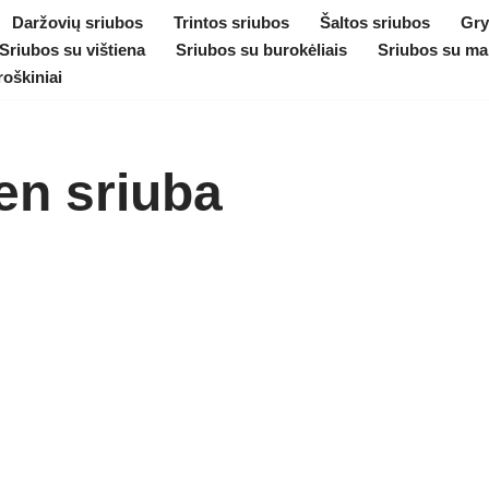
Daržovių sriubos
Trintos sriubos
Šaltos sriubos
Gry
Sriubos su vištiena
Sriubos su burokėliais
Sriubos su ma
roškiniai
en sriuba