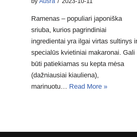
by
Aušra
2023-10-11
Ramenas – populiari japoniška
sriuba, kurios pagrindiniai
ingredientai yra ilgai virtas sultinys i
specialūs kvietiniai makaronai. Gali
būti patiekiamas su kepta mėsa
(dažniausiai kiauliena),
marinuotu…
Read More »