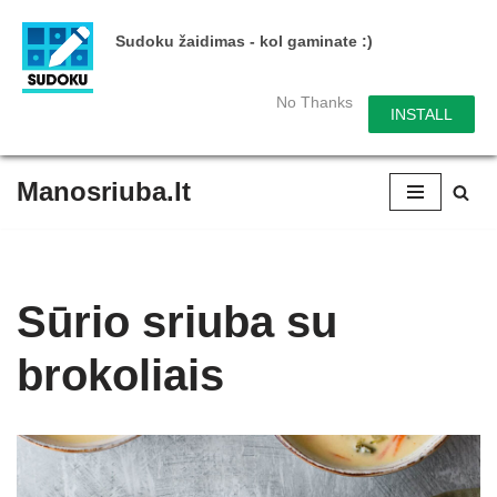
Sudoku žaidimas - kol gaminate :)
No Thanks
INSTALL
Manosriuba.lt
Skip
to
content
Sūrio sriuba su
brokoliais