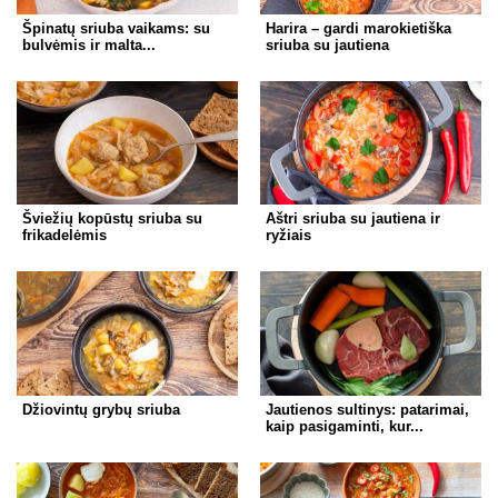
Špinatų sriuba vaikams: su
Harira – gardi marokietiška
bulvėmis ir malta...
sriuba su jautiena
Šviežių kopūstų sriuba su
Aštri sriuba su jautiena ir
frikadelėmis
ryžiais
Džiovintų grybų sriuba
Jautienos sultinys: patarimai,
kaip pasigaminti, kur...