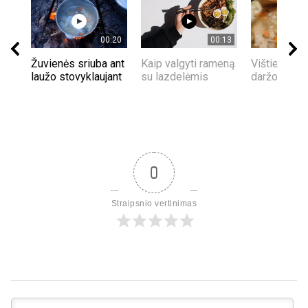
00:20
00:13
Žuvienės sriuba ant
Kaip valgyti rameną
Vištienos s
laužo stovyklaujant
su lazdelėmis
daržovėmis
0
Straipsnio vertinimas