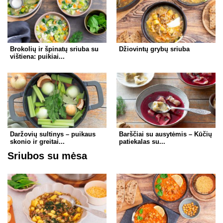
Brokolių ir špinatų sriuba su
Džiovintų grybų sriuba
vištiena: puikiai...
Daržovių sultinys – puikaus
Barščiai su ausytėmis – Kūčių
skonio ir greitai...
patiekalas su...
Sriubos su mėsa