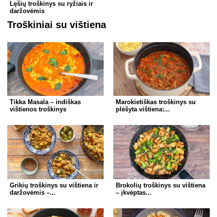
Lęšių troškinys su ryžiais ir
daržovėmis
Troškiniai su vištiena
Tikka Masala – indiškas
Marokietiškas troškinys su
vištienos troškinys
plėšyta vištiena:...
Grikių troškinys su vištiena ir
Brokolių troškinys su vištiena
daržovėmis –...
– įkvėptas...