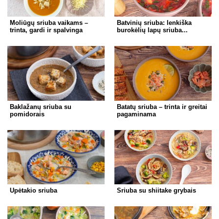
Moliūgų sriuba vaikams –
Batvinių sriuba: lenkiška
trinta, gardi ir spalvinga
burokėlių lapų sriuba...
Baklažanų sriuba su
Batatų sriuba – trinta ir greitai
pomidorais
pagaminama
Upėtakio sriuba
Sriuba su shiitake grybais