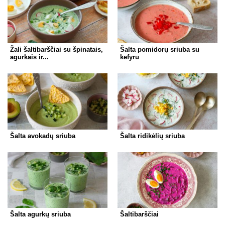
Žali šaltibarščiai su špinatais,
Šalta pomidorų sriuba su
agurkais ir...
kefyru
Šalta avokadų sriuba
Šalta ridikėlių sriuba
Šalta agurkų sriuba
Šaltibarščiai