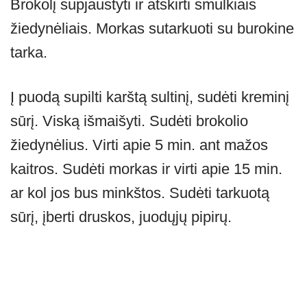
Brokolį supjaustyti ir atskirti smulkiais
žiedynėliais. Morkas sutarkuoti su burokine
tarka.
Į puodą supilti karštą sultinį, sudėti kreminį
sūrį. Viską išmaišyti. Sudėti brokolio
žiedynėlius. Virti apie 5 min. ant mažos
kaitros. Sudėti morkas ir virti apie 15 min.
ar kol jos bus minkštos. Sudėti tarkuotą
sūrį, įberti druskos, juodųjų pipirų.