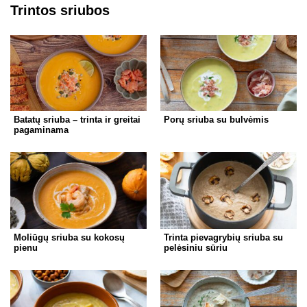
Trintos sriubos
Batatų sriuba – trinta ir greitai
Porų sriuba su bulvėmis
pagaminama
Moliūgų sriuba su kokosų
Trinta pievagrybių sriuba su
pienu
pelėsiniu sūriu