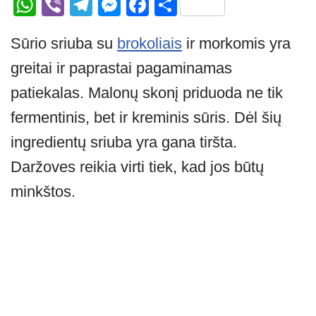
W
Vi
T
M
F
S
h
b
el
e
a
h
Sūrio sriuba su
brokoliais
ir morkomis yra
at
er
e
ss
c
ar
greitai ir paprastai pagaminamas
s
gr
e
e
e
A
a
n
b
patiekalas. Malonų skonį priduoda ne tik
p
m
g
o
fermentinis, bet ir kreminis sūris. Dėl šių
p
er
o
ingredientų sriuba yra gana tiršta.
k
Daržoves reikia virti tiek, kad jos būtų
minkštos.