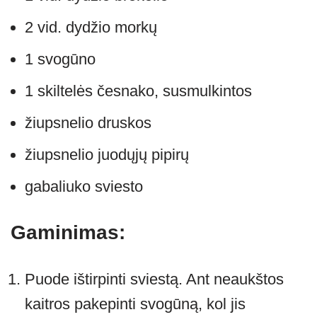
2 vid. dydžio morkų
1 svogūno
1 skiltelės česnako, susmulkintos
žiupsnelio druskos
žiupsnelio juodųjų pipirų
gabaliuko sviesto
Gaminimas:
Puode ištirpinti sviestą. Ant neaukštos
kaitros pakepinti svogūną, kol jis