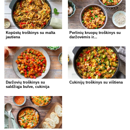
Kopūstų troškinys su malta
Perlinių kruopų troškinys su
jautiena
daržovėmis ir...
Daržovių troškinys su
Cukinijų troškinys su vištiena
saldžiąja bulve, cukinija