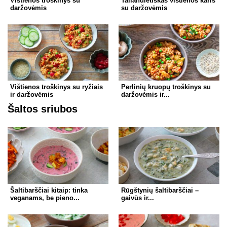
Vištienos troškinys su
Tailandietiškas vištienos karis
daržovėmis
su daržovėmis
Vištienos troškinys su ryžiais
Perlinių kruopų troškinys su
ir daržovėmis
daržovėmis ir...
Šaltos sriubos
Šaltibarščiai kitaip: tinka
Rūgštynių šaltibarščiai –
veganams, be pieno...
gaivūs ir...