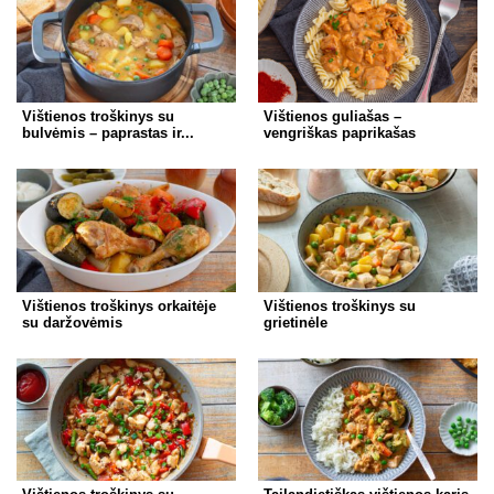
Vištienos troškinys su
Vištienos guliašas –
bulvėmis – paprastas ir...
vengriškas paprikašas
Vištienos troškinys orkaitėje
Vištienos troškinys su
su daržovėmis
grietinėle