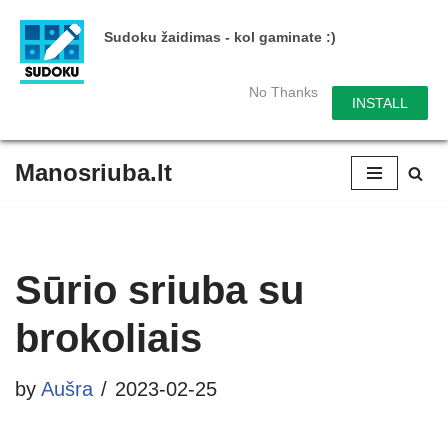
Sudoku žaidimas - kol gaminate :)
No Thanks
INSTALL
Manosriuba.lt
Skip
to
content
Sūrio sriuba su
brokoliais
by
Aušra
2023-02-25