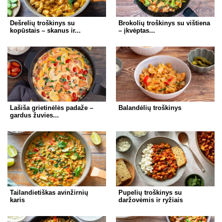
k
Dešrelių troškinys su
Brokolių troškinys su vištiena
kopūstais – skanus ir...
– įkvėptas...
Lašiša grietinėlės padaže –
Balandėlių troškinys
gardus žuvies...
Tailandietiškas avinžirnių
Pupelių troškinys su
karis
daržovėmis ir ryžiais