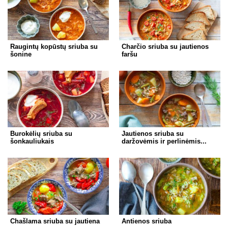
Raugintų kopūstų sriuba su
Charčio sriuba su jautienos
šonine
faršu
Burokėlių sriuba su
Jautienos sriuba su
šonkauliukais
daržovėmis ir perlinėmis...
Chašlama sriuba su jautiena
Antienos sriuba