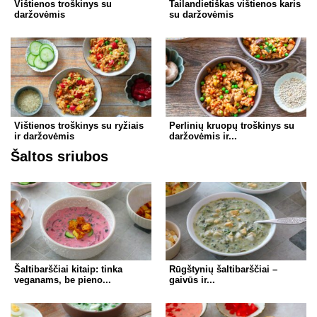
Vištienos troškinys su
Tailandietiškas vištienos karis
daržovėmis
su daržovėmis
Vištienos troškinys su ryžiais
Perlinių kruopų troškinys su
ir daržovėmis
daržovėmis ir...
Šaltos sriubos
Šaltibarščiai kitaip: tinka
Rūgštynių šaltibarščiai –
veganams, be pieno...
gaivūs ir...