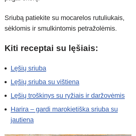
Sriubą patiekite su mocarelos rutuliukais,
sėklomis ir smulkintomis petražolėmis.
Kiti receptai su lęšiais:
Lęšių sriuba
Lęšių sriuba su vištiena
Lęšių troškinys su ryžiais ir daržovėmis
Harira – gardi marokietiška sriuba su
jautiena