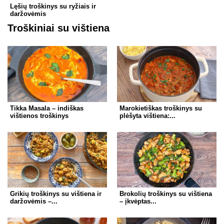
Lęšių troškinys su ryžiais ir
daržovėmis
Troškiniai su vištiena
Tikka Masala – indiškas
Marokietiškas troškinys su
vištienos troškinys
plėšyta vištiena:...
Grikių troškinys su vištiena ir
Brokolių troškinys su vištiena
daržovėmis –...
– įkvėptas...