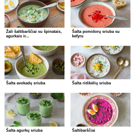
Žali šaltibarščiai su špinatais,
Šalta pomidorų sriuba su
agurkais ir...
kefyru
Šalta avokadų sriuba
Šalta ridikėlių sriuba
Šalta agurkų sriuba
Šaltibarščiai