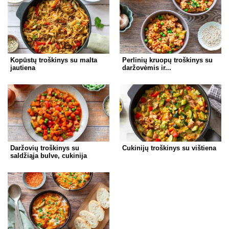
Kopūstų troškinys su malta
Perlinių kruopų troškinys su
jautiena
daržovėmis ir...
Daržovių troškinys su
Cukinijų troškinys su vištiena
saldžiąja bulve, cukinija