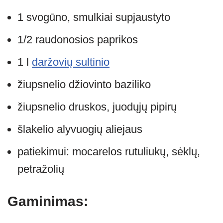
1 svogūno, smulkiai supjaustyto
1/2 raudonosios paprikos
1 l
daržovių sultinio
žiupsnelio džiovinto baziliko
žiupsnelio druskos, juodųjų pipirų
šlakelio alyvuogių aliejaus
patiekimui: mocarelos rutuliukų, sėklų,
petražolių
Gaminimas: