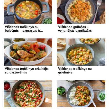
Vištienos troškinys su
Vištienos guliašas –
bulvėmis – paprastas ir...
vengriškas paprikašas
Vištienos troškinys orkaitėje
Vištienos troškinys su
su daržovėmis
grietinėle