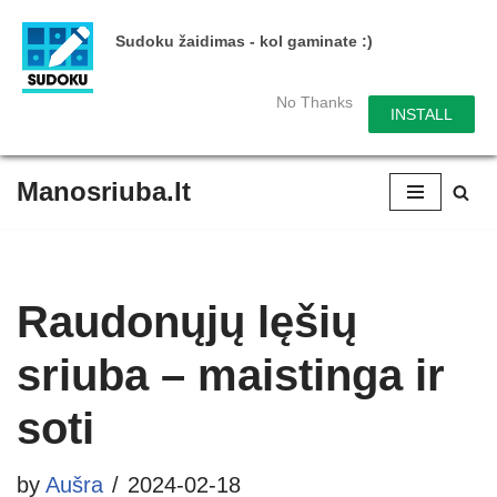
Sudoku žaidimas - kol gaminate :)
No Thanks
INSTALL
Manosriuba.lt
Skip
to
content
Raudonųjų lęšių
sriuba – maistinga ir
soti
by
Aušra
2024-02-18