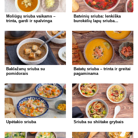
Moliūgų sriuba vaikams –
Batvinių sriuba: lenkiška
trinta, gardi ir spalvinga
burokėlių lapų sriuba...
Baklažanų sriuba su
Batatų sriuba – trinta ir greitai
pomidorais
pagaminama
Upėtakio sriuba
Sriuba su shiitake grybais