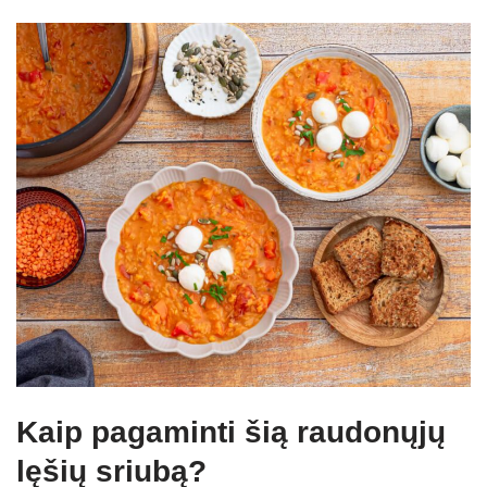
Kaip pagaminti šią raudonųjų
lęšių sriubą?