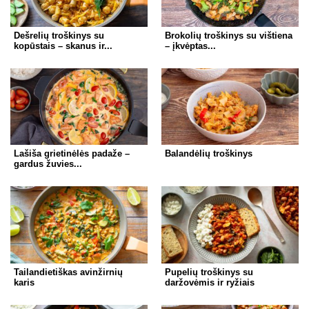
k
Dešrelių troškinys su
Brokolių troškinys su vištiena
kopūstais – skanus ir...
– įkvėptas...
Lašiša grietinėlės padaže –
Balandėlių troškinys
gardus žuvies...
Tailandietiškas avinžirnių
Pupelių troškinys su
karis
daržovėmis ir ryžiais