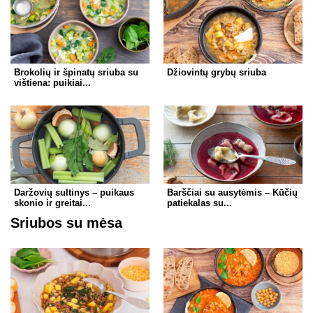
Brokolių ir špinatų sriuba su
Džiovintų grybų sriuba
vištiena: puikiai...
Daržovių sultinys – puikaus
Barščiai su ausytėmis – Kūčių
skonio ir greitai...
patiekalas su...
Sriubos su mėsa