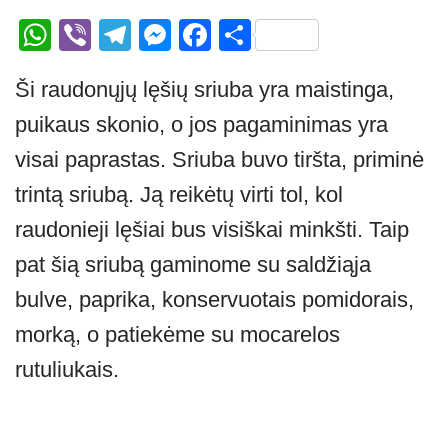
W
Vi
T
M
F
S
h
b
el
e
a
h
Ši raudonųjų lęšių sriuba yra maistinga,
at
er
e
ss
c
ar
puikaus skonio, o jos pagaminimas yra
s
gr
e
e
e
A
a
n
b
visai paprastas. Sriuba buvo tiršta, priminė
p
m
g
o
trintą sriubą. Ją reikėtų virti tol, kol
p
er
o
raudonieji lęšiai bus visiškai minkšti. Taip
k
pat šią sriubą gaminome su saldžiąja
bulve, paprika, konservuotais pomidorais,
morką, o patiekėme su mocarelos
rutuliukais.