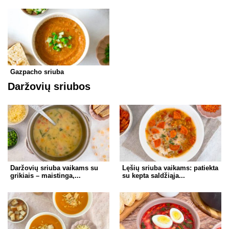
Gazpacho sriuba
Daržovių sriubos
Daržovių sriuba vaikams su
Lęšių sriuba vaikams: patiekta
grikiais – maistinga,...
su kepta saldžiąja...