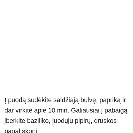
Į puodą sudėkite saldžiąją bulvę, papriką ir
dar virkite apie 10 min. Galiausiai į pabaigą
įberkite baziliko, juodųjų pipirų, druskos
pagal skonį.