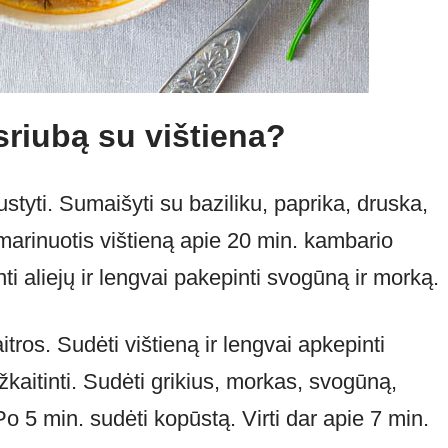
sriubą su vištiena?
styti. Sumaišyti su baziliku, paprika, druska,
ti marinuotis vištieną apie 20 min. kambario
ti aliejų ir lengvai pakepinti svogūną ir morką.
aitros. Sudėti vištieną ir lengvai apkepinti
užkaitinti. Sudėti grikius, morkas, svogūną,
 Po 5 min. sudėti kopūstą. Virti dar apie 7 min.