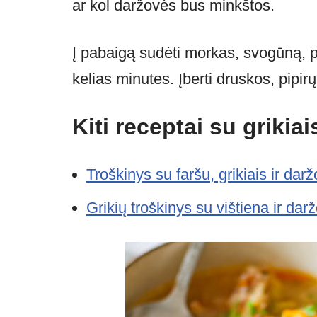
ar kol daržovės bus minkštos.
Į pabaigą sudėti morkas, svogūną, p
kelias minutes. Įberti druskos, pipir
Kiti receptai su grikiai
Troškinys su faršu, grikiais ir dar
Grikių troškinys su vištiena ir da