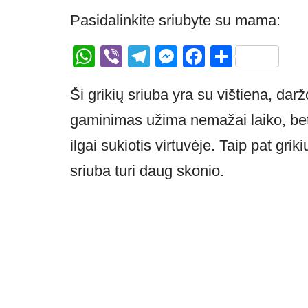
Pasidalinkite sriubyte su mama:
W
Vi
T
M
F
S
h
b
el
e
a
h
Ši grikių sriuba yra su vištiena, dar
at
er
e
ss
c
ar
s
gr
e
e
e
gaminimas užima nemažai laiko, bet n
A
a
n
b
ilgai sukiotis virtuvėje. Taip pat griki
p
m
g
o
sriuba turi daug skonio.
p
er
o
k