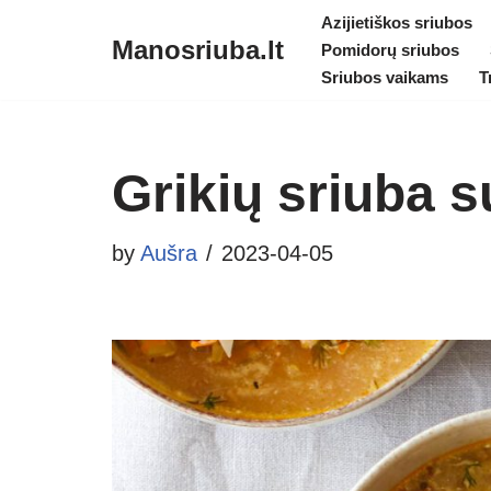
Azijietiškos sriubos
Manosriuba.lt
Pomidorų sriubos
Skip
Sriubos vaikams
T
to
content
Grikių sriuba s
by
Aušra
2023-04-05