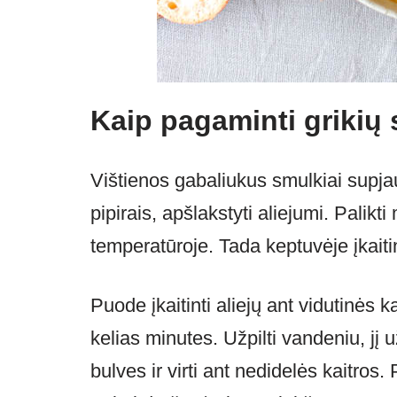
Kaip pagaminti grikių 
Vištienos gabaliukus smulkiai supjau
pipirais, apšlakstyti aliejumi. Palik
temperatūroje. Tada keptuvėje įkaitin
Puode įkaitinti aliejų ant vidutinės k
kelias minutes. Užpilti vandeniu, jį 
bulves ir virti ant nedidelės kaitros.