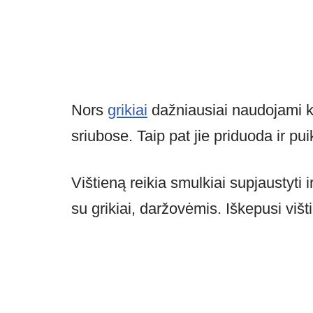
Nors
grikiai
dažniausiai naudojami kit
sriubose. Taip pat jie priduoda ir pui
Vištieną reikia smulkiai supjaustyti i
su grikiai, daržovėmis. Iškepusi višt