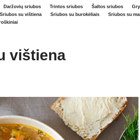
Daržovių sriubos
Trintos sriubos
Šaltos sriubos
Gry
Sriubos su vištiena
Sriubos su burokėliais
Sriubos su ma
roškiniai
u vištiena