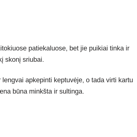
okiuose patiekaluose, bet jie puikiai tinka ir
kį skonį sriubai.
r lengvai apkepinti keptuvėje, o tada virti kartu
iena būna minkšta ir sultinga.