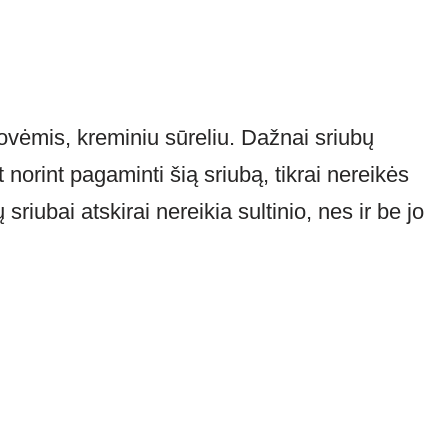
žovėmis, kreminiu sūreliu. Dažnai sriubų
orint pagaminti šią sriubą, tikrai nereikės
ų sriubai atskirai nereikia sultinio, nes ir be jo