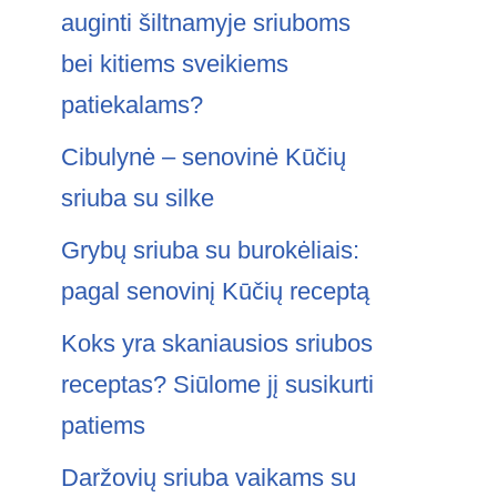
auginti šiltnamyje sriuboms
bei kitiems sveikiems
patiekalams?
Cibulynė – senovinė Kūčių
sriuba su silke
Grybų sriuba su burokėliais:
pagal senovinį Kūčių receptą
Koks yra skaniausios sriubos
receptas? Siūlome jį susikurti
patiems
Daržovių sriuba vaikams su