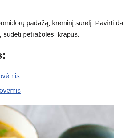
omidorų padažą, kreminį sūrelį. Pavirti dar
ų, sudėti petražoles, krapus.
s:
žovėmis
ržovėmis