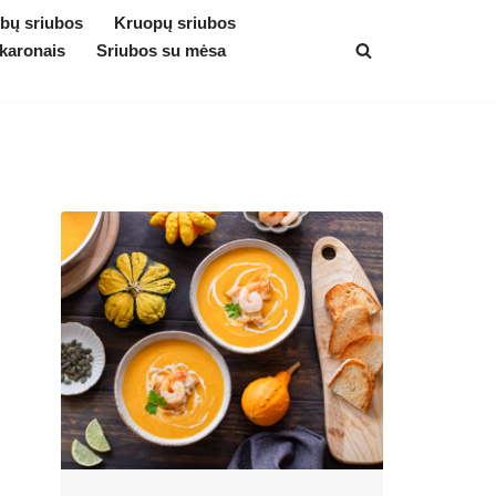
bų sriubos
Kruopų sriubos
karonais
Sriubos su mėsa