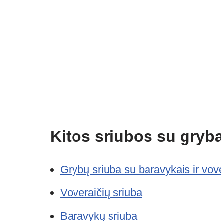
Kitos sriubos su gryba
Grybų sriuba su baravykais ir vov
Voveraičių sriuba
Baravykų sriuba