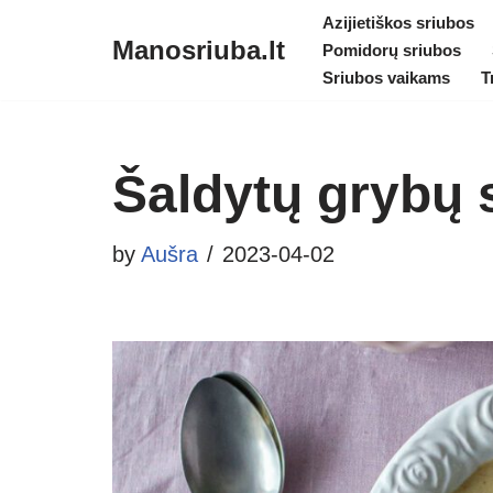
Azijietiškos sriubos
Manosriuba.lt
Pomidorų sriubos
Skip
Sriubos vaikams
T
to
content
Šaldytų grybų 
by
Aušra
2023-04-02