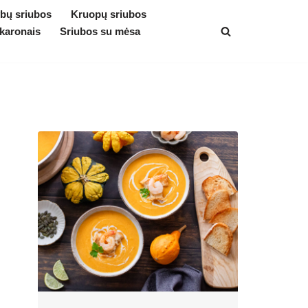
bų sriubos
Kruopų sriubos
karonais
Sriubos su mėsa