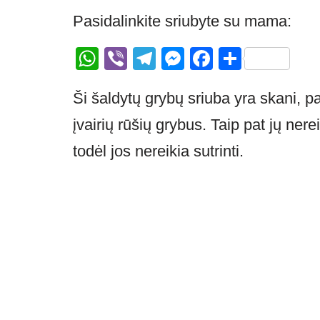
Pasidalinkite sriubyte su mama:
W
Vi
T
M
F
S
h
b
el
e
a
h
Ši šaldytų grybų sriuba yra skani, p
at
er
e
ss
c
ar
s
gr
e
e
e
įvairių rūšių grybus. Taip pat jų nereik
A
a
n
b
todėl jos nereikia sutrinti.
p
m
g
o
p
er
o
k