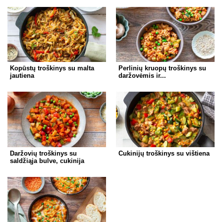
Kopūstų troškinys su malta
Perlinių kruopų troškinys su
jautiena
daržovėmis ir...
Daržovių troškinys su
Cukinijų troškinys su vištiena
saldžiąja bulve, cukinija