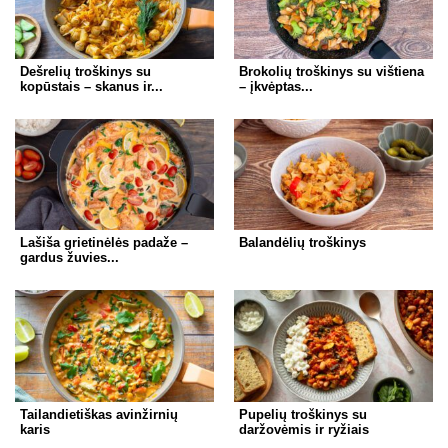
k
Dešrelių troškinys su
Brokolių troškinys su vištiena
kopūstais – skanus ir...
– įkvėptas...
Lašiša grietinėlės padaže –
Balandėlių troškinys
gardus žuvies...
Tailandietiškas avinžirnių
Pupelių troškinys su
karis
daržovėmis ir ryžiais