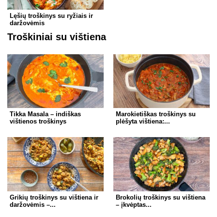
Lęšių troškinys su ryžiais ir
daržovėmis
Troškiniai su vištiena
Tikka Masala – indiškas
Marokietiškas troškinys su
vištienos troškinys
plėšyta vištiena:...
Grikių troškinys su vištiena ir
Brokolių troškinys su vištiena
daržovėmis –...
– įkvėptas...