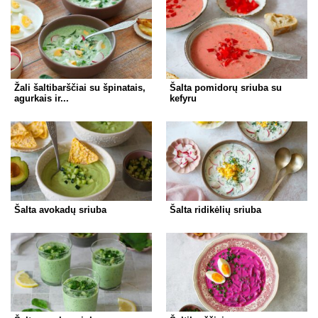
Žali šaltibarščiai su špinatais,
Šalta pomidorų sriuba su
agurkais ir...
kefyru
Šalta avokadų sriuba
Šalta ridikėlių sriuba