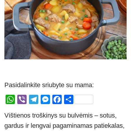
Pasidalinkite sriubyte su mama:
W
Vi
T
M
F
S
h
b
el
e
a
h
Vištienos troškinys su bulvėmis – sotus,
at
er
e
ss
c
ar
gardus ir lengvai pagaminamas patiekalas,
s
gr
e
e
e