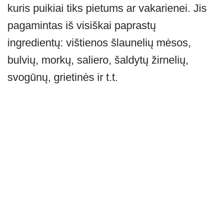
A
a
n
b
kuris puikiai tiks pietums ar vakarienei. Jis
p
m
g
o
pagamintas iš visiškai paprastų
p
er
o
ingredientų: vištienos šlaunelių mėsos,
k
bulvių, morkų, saliero, šaldytų žirnelių,
svogūnų, grietinės ir t.t.