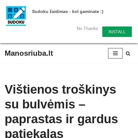
Sudoku žaidimas - kol gaminate :)
No Thanks
INSTALL
Manosriuba.lt
Skip
to
content
Vištienos troškinys
su bulvėmis –
paprastas ir gardus
patiekalas