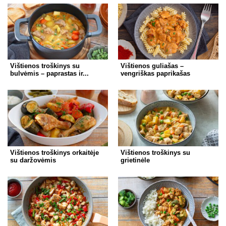
Vištienos troškinys su
Vištienos guliašas –
bulvėmis – paprastas ir...
vengriškas paprikašas
Vištienos troškinys orkaitėje
Vištienos troškinys su
su daržovėmis
grietinėle