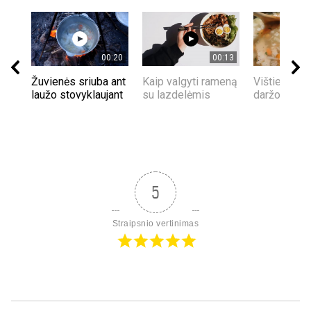
00:20
00:13
Žuvienės sriuba ant
Kaip valgyti rameną
Vištienos s
laužo stovyklaujant
su lazdelėmis
daržovėmis
5
Straipsnio vertinimas