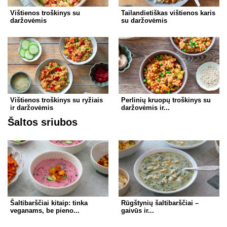
Vištienos troškinys su
Tailandietiškas vištienos karis
daržovėmis
su daržovėmis
Vištienos troškinys su ryžiais
Perlinių kruopų troškinys su
ir daržovėmis
daržovėmis ir...
Šaltos sriubos
Šaltibarščiai kitaip: tinka
Rūgštynių šaltibarščiai –
veganams, be pieno...
gaivūs ir...