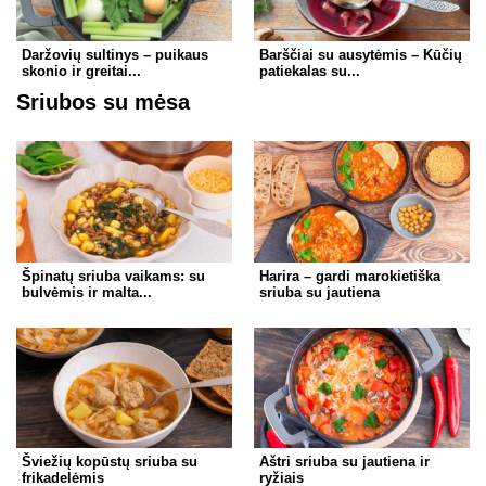
Daržovių sultinys – puikaus
Barščiai su ausytėmis – Kūčių
skonio ir greitai...
patiekalas su...
Sriubos su mėsa
Špinatų sriuba vaikams: su
Harira – gardi marokietiška
bulvėmis ir malta...
sriuba su jautiena
Šviežių kopūstų sriuba su
Aštri sriuba su jautiena ir
frikadelėmis
ryžiais