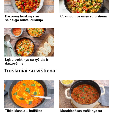
Daržovių troškinys su
Cukinijų troškinys su vištiena
saldžiąja bulve, cukinija
Lęšių troškinys su ryžiais ir
daržovėmis
Troškiniai su vištiena
Tikka Masala – indiškas
Marokietiškas troškinys su