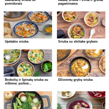
pomidorais
pagaminama
Upėtakio sriuba
Sriuba su shiitake grybais
Brokolių ir špinatų sriuba su
Džiovintų grybų sriuba
vištiena: puikiai...