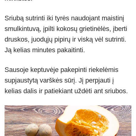
Sriubą sutrinti iki tyrės naudojant maistinį
smulkintuvą, įpilti kokosų grietinėlės, įberti
druskos, juodųjų pipirų ir viską vėl sutrinti.
Ją kelias minutes pakaitinti.
Sausoje keptuvėje pakepinti riekelėmis
supjaustytą varškės sūrį. Jį perpjauti į
kelias dalis ir patiekiant uždėti ant sriubos.