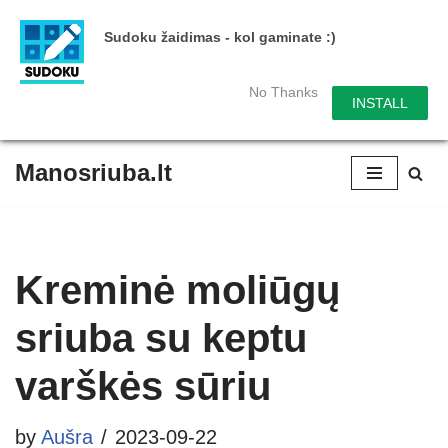
Sudoku žaidimas - kol gaminate :)
No Thanks
INSTALL
Manosriuba.lt
Skip
to
content
Kreminė moliūgų
sriuba su keptu
varškės sūriu
by
Aušra
2023-09-22