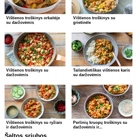
Vištienos troškinys orkaitėje
Vištienos troškinys su
su daržovėmis
grietinėle
Vištienos troškinys su
Tailandietiškas vištienos karis
daržovėmis
su daržovėmis
Vištienos troškinys su ryžiais
Perlinių kruopų troškinys su
ir daržovėmis
daržovėmis ir...
Šaltos sriubos