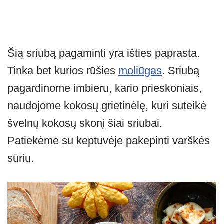
Šią sriubą pagaminti yra išties paprasta.
Tinka bet kurios rūšies
moliūgas
. Sriubą
pagardinome imbieru, kario prieskoniais,
naudojome kokosų grietinėlę, kuri suteikė
švelnų kokosų skonį šiai sriubai.
Patiekėme su keptuvėje pakepinti varškės
sūriu.