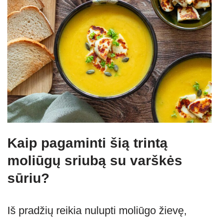
Kaip pagaminti šią trintą
moliūgų sriubą su varškės
sūriu?
Iš pradžių reikia nulupti moliūgo žievę,