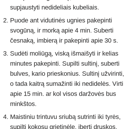
supjaustyti nedideliais kubeliais.
Puode ant vidutinės ugnies pakepinti
svogūną, ir morką apie 4 min. Suberti
česnaką, imbierą ir pakepinti apie 30 s.
Sudėti moliūgą, viską išmaišyti ir kelias
minutes pakepinti. Supilti sultinį, suberti
bulves, kario prieskonius. Sultinį užvirinti,
o tada kaitrą sumažinti iki nedidelės. Virti
apie 15 min. ar kol visos daržovės bus
minkštos.
Maistiniu trintuvu sriubą sutrinti iki tyrės,
supilti kokosų grietinėlę, įberti druskos,