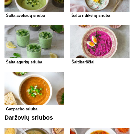
Šalta avokadų sriuba
Šalta ridikėlių sriuba
Šalta agurkų sriuba
Šaltibarščiai
Gazpacho sriuba
Daržovių sriubos