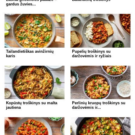
gardus žuvies...
Tailandietiškas avinžirnių
Pupelių troškinys su
karis
daržovėmis ir ryžiais
Kopūstų troškinys su malta
Perlinių kruopų troškinys su
jautiena
daržovėmis ir...