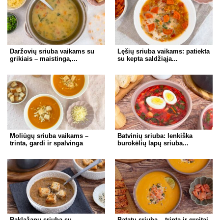
Daržovių sriuba vaikams su
Lęšių sriuba vaikams: patiekta
grikiais – maistinga,...
su kepta saldžiąja...
Moliūgų sriuba vaikams –
Batvinių sriuba: lenkiška
trinta, gardi ir spalvinga
burokėlių lapų sriuba...
Baklažanų sriuba su
Batatų sriuba – trinta ir greitai