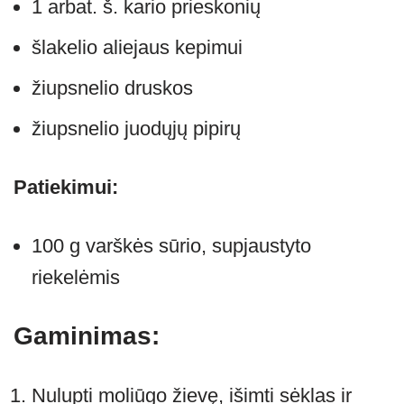
1 arbat. š. kario prieskonių
šlakelio aliejaus kepimui
žiupsnelio druskos
žiupsnelio juodųjų pipirų
Patiekimui:
100 g varškės sūrio, supjaustyto
riekelėmis
Gaminimas:
Nulupti moliūgo žievę, išimti sėklas ir