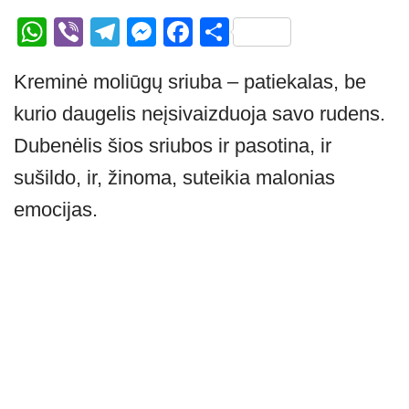
W
Vi
T
M
F
S
h
b
el
e
a
h
Kreminė moliūgų sriuba – patiekalas, be
at
er
e
ss
c
ar
kurio daugelis neįsivaizduoja savo rudens.
s
gr
e
e
e
A
a
n
b
Dubenėlis šios sriubos ir pasotina, ir
p
m
g
o
sušildo, ir, žinoma, suteikia malonias
p
er
o
emocijas.
k