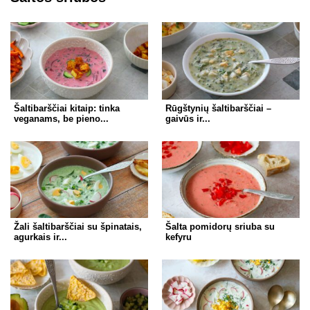
Šaltibarščiai kitaip: tinka
Rūgštynių šaltibarščiai –
veganams, be pieno...
gaivūs ir...
Žali šaltibarščiai su špinatais,
Šalta pomidorų sriuba su
agurkais ir...
kefyru