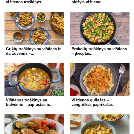
vištienos troškinys
plėšyta vištiena:...
Grikių troškinys su vištiena ir
Brokolių troškinys su vištiena
daržovėmis –...
– įkvėptas...
Vištienos troškinys su
Vištienos guliašas –
bulvėmis – paprastas ir...
vengriškas paprikašas