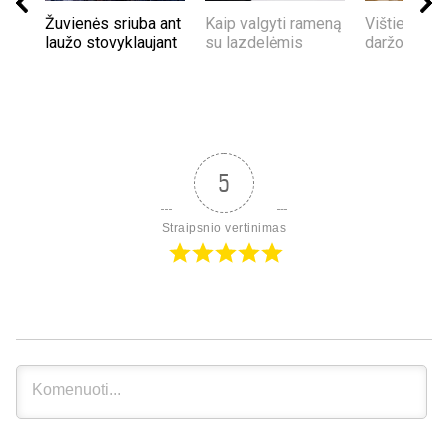
Žuvienės sriuba ant
Kaip valgyti rameną
Vištienos s
laužo stovyklaujant
su lazdelėmis
daržovėmis
5
Straipsnio vertinimas