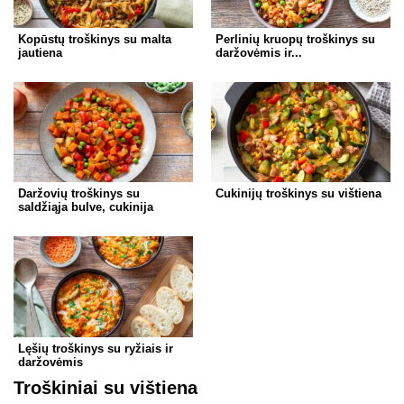
Kopūstų troškinys su malta
Perlinių kruopų troškinys su
jautiena
daržovėmis ir...
Daržovių troškinys su
Cukinijų troškinys su vištiena
saldžiąja bulve, cukinija
Lęšių troškinys su ryžiais ir
daržovėmis
Troškiniai su vištiena