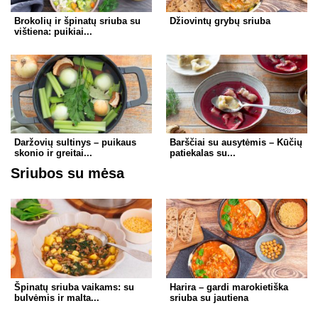
Brokolių ir špinatų sriuba su
Džiovintų grybų sriuba
vištiena: puikiai...
Daržovių sultinys – puikaus
Barščiai su ausytėmis – Kūčių
skonio ir greitai...
patiekalas su...
Sriubos su mėsa
Špinatų sriuba vaikams: su
Harira – gardi marokietiška
bulvėmis ir malta...
sriuba su jautiena