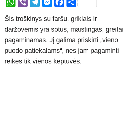
W
Vi
T
M
F
S
h
b
el
e
a
h
Šis troškinys su faršu, grikiais ir
at
er
e
ss
c
ar
daržovėmis yra sotus, maistingas, greitai
s
gr
e
e
e
A
a
n
b
pagaminamas. Jį galima priskirti „vieno
p
m
g
o
puodo patiekalams“, nes jam pagaminti
p
er
o
reikės tik vienos keptuvės.
k