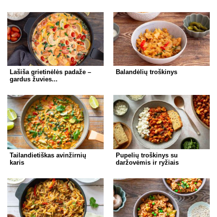
Lašiša grietinėlės padaže –
Balandėlių troškinys
gardus žuvies...
Tailandietiškas avinžirnių
Pupelių troškinys su
karis
daržovėmis ir ryžiais