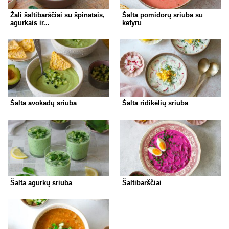
Žali šaltibarščiai su špinatais,
Šalta pomidorų sriuba su
agurkais ir...
kefyru
Šalta avokadų sriuba
Šalta ridikėlių sriuba
Šalta agurkų sriuba
Šaltibarščiai