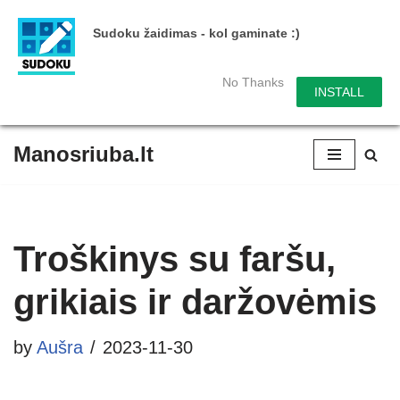
Sudoku žaidimas - kol gaminate :)
No Thanks
INSTALL
Manosriuba.lt
Skip
to
content
Troškinys su faršu,
grikiais ir daržovėmis
by
Aušra
2023-11-30