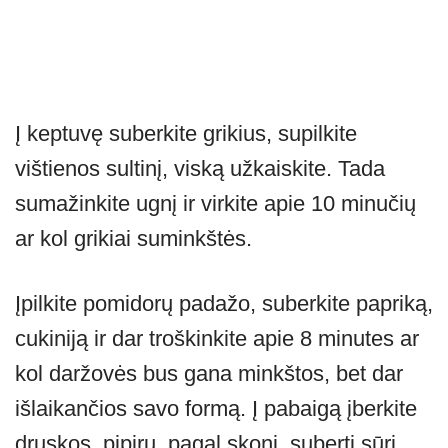
Į keptuvę suberkite grikius, supilkite
vištienos sultinį, viską užkaiskite. Tada
sumažinkite ugnį ir virkite apie 10 minučių
ar kol grikiai suminkštės.
Įpilkite pomidorų padažo, suberkite papriką,
cukiniją ir dar troškinkite apie 8 minutes ar
kol daržovės bus gana minkštos, bet dar
išlaikančios savo formą. Į pabaigą įberkite
druskos, pipirų, pagal skonį, suberti sūrį.