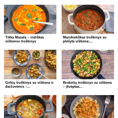
Tikka Masala – indiškas
Marokietiškas troškinys su
vištienos troškinys
plėšyta vištiena:...
Grikių troškinys su vištiena ir
Brokolių troškinys su vištiena
daržovėmis –...
– įkvėptas...