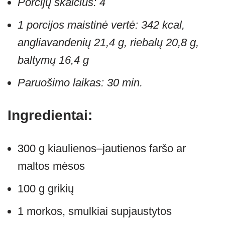
Porcijų skaičius:
4
1 porcijos maistinė vertė: 342 kcal,
angliavandenių 21,4 g, riebalų 20,8 g,
baltymų 16,4 g
Paruošimo laikas: 30 min.
Ingredientai:
300 g kiaulienos–jautienos faršo ar
maltos mėsos
100 g grikių
1 morkos, smulkiai supjaustytos