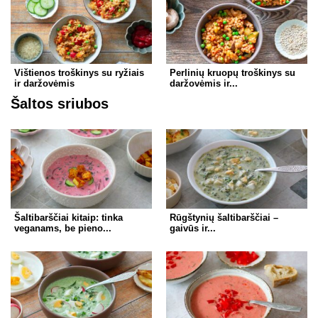
Vištienos troškinys su ryžiais
Perlinių kruopų troškinys su
ir daržovėmis
daržovėmis ir...
Šaltos sriubos
Šaltibarščiai kitaip: tinka
Rūgštynių šaltibarščiai –
veganams, be pieno...
gaivūs ir...