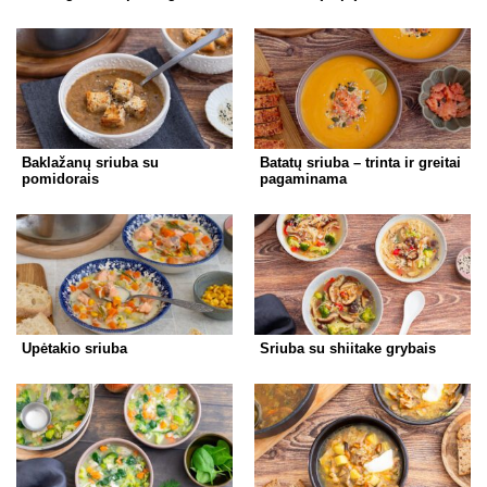
Baklažanų sriuba su
Batatų sriuba – trinta ir greitai
pomidorais
pagaminama
Upėtakio sriuba
Sriuba su shiitake grybais