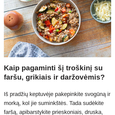
Kaip pagaminti šį troškinį su
faršu, grikiais ir daržovėmis?
Iš pradžių keptuvėje pakepinkite svogūną ir
morką, kol jie suminkštės. Tada sudėkite
faršą, apibarstykite prieskoniais, druska,