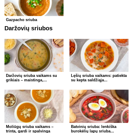
Gazpacho sriuba
Daržovių sriubos
Daržovių sriuba vaikams su
Lęšių sriuba vaikams: patiekta
grikiais – maistinga,...
su kepta saldžiąja...
Moliūgų sriuba vaikams –
Batvinių sriuba: lenkiška
trinta, gardi ir spalvinga
burokėlių lapų sriuba...