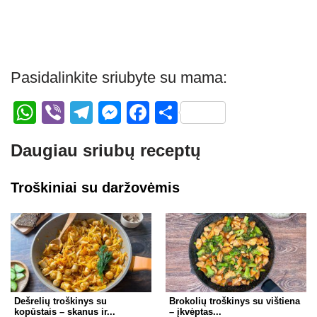
Pasidalinkite sriubyte su mama:
W
Vi
T
M
F
S
h
b
el
e
a
h
Daugiau sriubų receptų
at
er
e
ss
c
ar
s
gr
e
e
e
Troškiniai su daržovėmis
A
a
n
b
p
m
g
o
p
er
o
k
Dešrelių troškinys su
Brokolių troškinys su vištiena
kopūstais – skanus ir...
– įkvėptas...