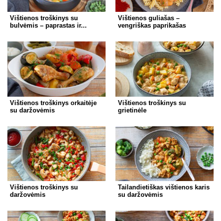
Vištienos troškinys su
Vištienos guliašas –
bulvėmis – paprastas ir...
vengriškas paprikašas
Vištienos troškinys orkaitėje
Vištienos troškinys su
su daržovėmis
grietinėle
Vištienos troškinys su
Tailandietiškas vištienos karis
daržovėmis
su daržovėmis