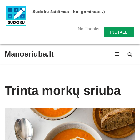
Sudoku žaidimas - kol gaminate :)
No Thanks
INSTALL
Manosriuba.lt
Skip
to
content
Trinta morkų sriuba