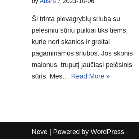
by
Aušra
2023-10-06
Ši trinta pievagrybių sriuba su
pelėsiniu sūriu puikiai tiks tiems,
kurie nori skanios ir greitai
pagaminamos sriubos. Jos skonis
malonus, truputį jaučiasi pelėsinis
sūris. Mes…
Read More »
Neve
| Powered by
WordPress