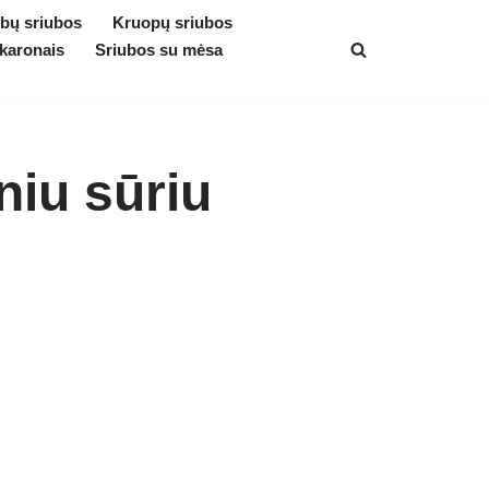
bų sriubos
Kruopų sriubos
karonais
Sriubos su mėsa
niu sūriu