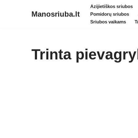
Azijietiškos sriubos
Manosriuba.lt
Pomidorų sriubos
Skip
Sriubos vaikams
T
to
content
Trinta pievagry