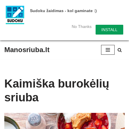
Sudoku žaidimas - kol gaminate :)
No Thanks
INSTALL
Manosriuba.lt
Skip
to
content
Kaimiška burokėlių
sriuba