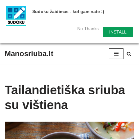
Sudoku žaidimas - kol gaminate :)
No Thanks
INSTALL
Manosriuba.lt
Skip
to
content
Tailandietiška sriuba
su vištiena