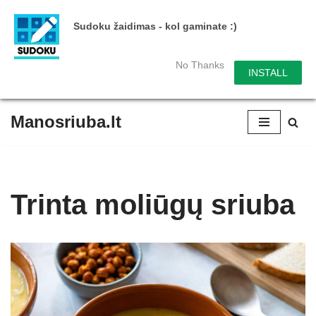
Sudoku žaidimas - kol gaminate :)
No Thanks
INSTALL
Manosriuba.lt
Skip
to
content
Trinta moliūgų sriuba