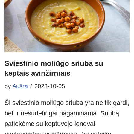
Sviestinio moliūgo sriuba su
keptais avinžirniais
by
Aušra
2023-10-05
Ši sviestinio moliūgo sriuba yra ne tik gardi,
bet ir nesudėtingai pagaminama. Sriubą
patiekėme su keptuvėje lengvai