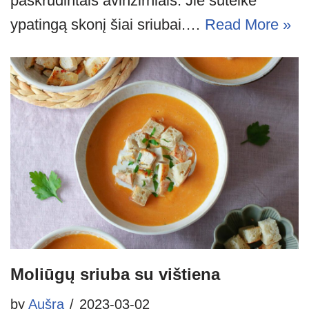
paskrudintais avinžirniais. Jie suteikė
ypatingą skonį šiai sriubai.…
Read More »
Moliūgų sriuba su vištiena
by
Aušra
2023-03-02