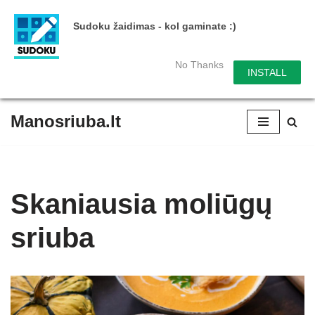
Sudoku žaidimas - kol gaminate :)
No Thanks
INSTALL
Manosriuba.lt
Skip
to
content
Skaniausia moliūgų
sriuba