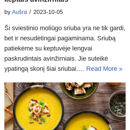
by
Aušra
2023-10-05
Ši sviestinio moliūgo sriuba yra ne tik gardi,
bet ir nesudėtingai pagaminama. Sriubą
patiekėme su keptuvėje lengvai
paskrudintais avinžirniais. Jie suteikė
ypatingą skonį šiai sriubai.…
Read More »