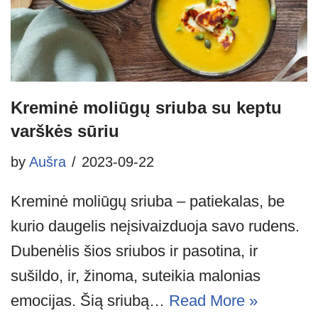
Kreminė moliūgų sriuba su keptu
varškės sūriu
by
Aušra
2023-09-22
Kreminė moliūgų sriuba – patiekalas, be
kurio daugelis neįsivaizduoja savo rudens.
Dubenėlis šios sriubos ir pasotina, ir
sušildo, ir, žinoma, suteikia malonias
emocijas. Šią sriubą…
Read More »