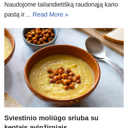
Naudojome tailandietišką raudonąją kario
pastą ir…
Read More »
Sviestinio moliūgo sriuba su
keptais avinžirniais