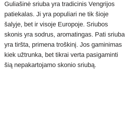
Guliašinė sriuba yra tradicinis Vengrijos
at
er
e
ss
c
ar
patiekalas. Ji yra populiari ne tik šioje
s
gr
e
e
e
A
a
n
b
šalyje, bet ir visoje Europoje. Sriubos
p
m
g
o
skonis yra sodrus, aromatingas. Pati sriuba
p
er
o
yra tiršta, primena troškinį. Jos gaminimas
k
kiek užtrunka, bet tikrai verta pasigaminti
šią nepakartojamo skonio sriubą.