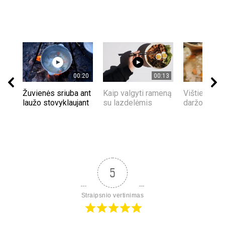
00:20
00:13
Žuvienės sriuba ant
Kaip valgyti rameną
Vištienos s
laužo stovyklaujant
su lazdelėmis
daržovėmis
5
Straipsnio vertinimas