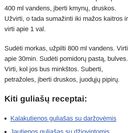
400 ml vandens, įberti kmynų, druskos.
Užvirti, o tada sumažinti iki mažos kaitros ir
virti apie 1 val.
Sudėti morkas, užpilti 800 ml vandens. Virti
apie 30min. Sudėti pomidorų pastą, bulves.
Virti, kol jos bus minkštos. Suberti,
petražoles, įberti druskos, juodųjų pipirų.
Kiti guliašų receptai:
Kalakutienos guliašas su daržovėmis
Jautienos guliašas su džiovintomis