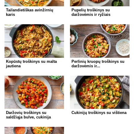
Tailandietiškas avinžirnių
Pupelių troškinys su
karis
daržovėmis ir ryžiais
Kopūstų troškinys su malta
Perlinių kruopų troškinys su
jautiena
daržovėmis ir...
Daržovių troškinys su
Cukinijų troškinys su vištiena
saldžiąja bulve, cukinija