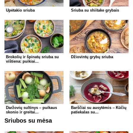
Upėtakio sriuba
Sriuba su shiitake grybais
Brokolių ir špinatų sriuba su
Džiovintų grybų sriuba
vištiena: puikiai...
Daržovių sultinys – puikaus
Barščiai su ausytėmis – Kūčių
skonio ir greitai...
patiekalas su...
Sriubos su mėsa