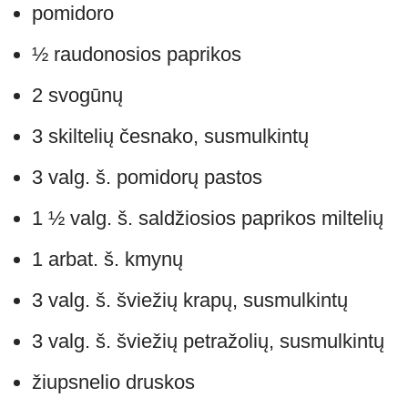
pomidoro
½ raudonosios paprikos
2 svogūnų
3 skiltelių česnako, susmulkintų
3 valg. š. pomidorų pastos
1 ½ valg. š. saldžiosios paprikos miltelių
1 arbat. š. kmynų
3 valg. š. šviežių krapų, susmulkintų
3 valg. š. šviežių petražolių, susmulkintų
žiupsnelio druskos