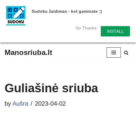
Sudoku žaidimas - kol gaminate :)
No Thanks
INSTALL
Manosriuba.lt
Skip
to
content
Guliašinė sriuba
by
Aušra
2023-04-02