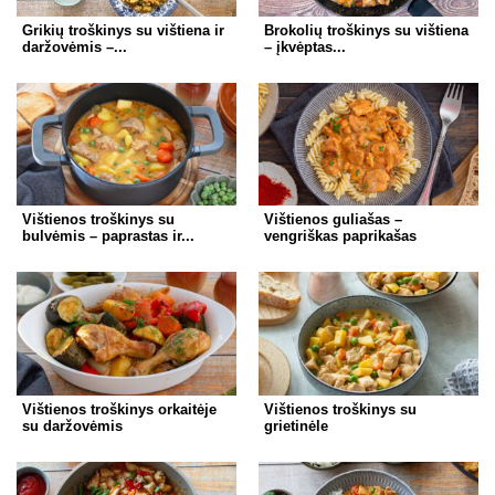
Grikių troškinys su vištiena ir
Brokolių troškinys su vištiena
daržovėmis –...
– įkvėptas...
Vištienos troškinys su
Vištienos guliašas –
bulvėmis – paprastas ir...
vengriškas paprikašas
Vištienos troškinys orkaitėje
Vištienos troškinys su
su daržovėmis
grietinėle