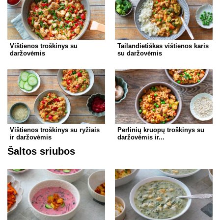
Vištienos troškinys su
Tailandietiškas vištienos karis
daržovėmis
su daržovėmis
Vištienos troškinys su ryžiais
Perlinių kruopų troškinys su
ir daržovėmis
daržovėmis ir...
Šaltos sriubos