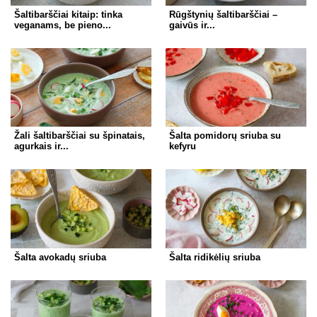
Šaltibarščiai kitaip: tinka
Rūgštynių šaltibarščiai –
veganams, be pieno...
gaivūs ir...
Žali šaltibarščiai su špinatais,
Šalta pomidorų sriuba su
agurkais ir...
kefyru
Šalta avokadų sriuba
Šalta ridikėlių sriuba