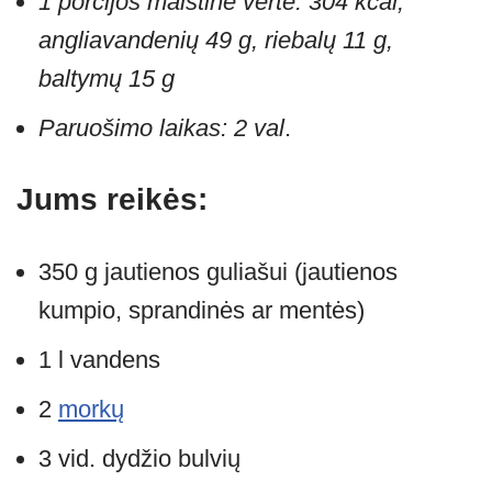
1 porcijos maistinė vertė: 304 kcal,
angliavandenių 49 g, riebalų 11 g,
baltymų 15 g
Paruošimo laikas: 2 val
.
Jums reikės:
350 g jautienos guliašui (jautienos
kumpio, sprandinės ar mentės)
1 l vandens
2
morkų
3 vid. dydžio bulvių