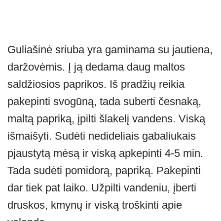
Guliašinė sriuba yra gaminama su jautiena,
daržovėmis. Į ją dedama daug maltos
saldžiosios paprikos. Iš pradžių reikia
pakepinti svogūną, tada suberti česnaką,
maltą papriką, įpilti šlakelį vandens. Viską
išmaišyti. Sudėti nedideliais gabaliukais
pjaustytą mėsą ir viską apkepinti 4-5 min.
Tada sudėti pomidorą, papriką. Pakepinti
dar tiek pat laiko. Užpilti vandeniu, įberti
druskos, kmynų ir viską troškinti apie