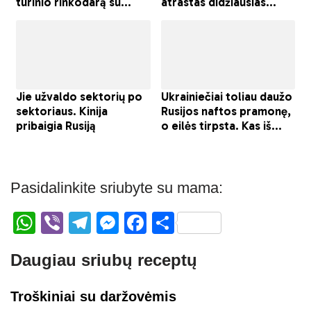
Pasidalinkite sriubyte su mama:
W
Vi
T
M
F
S
h
b
el
e
a
h
Daugiau sriubų receptų
at
er
e
ss
c
ar
s
gr
e
e
e
Troškiniai su daržovėmis