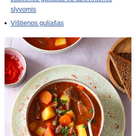
slyvomis
Vištienos guliašas