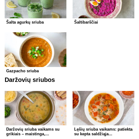
Šalta agurkų sriuba
Šaltibarščiai
Gazpacho sriuba
Daržovių sriubos
Daržovių sriuba vaikams su
Lęšių sriuba vaikams: patiekta
grikiais – maistinga,...
su kepta saldžiąja...