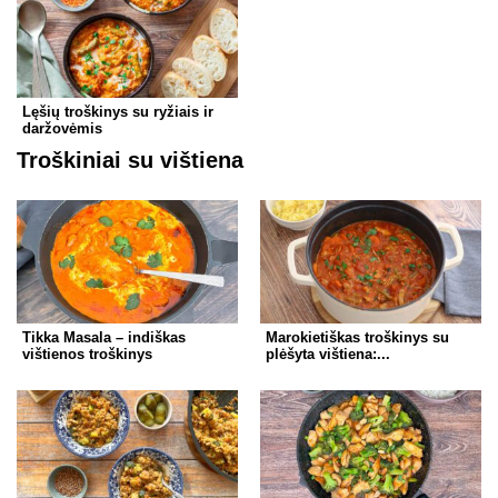
Lęšių troškinys su ryžiais ir
daržovėmis
Troškiniai su vištiena
Tikka Masala – indiškas
Marokietiškas troškinys su
vištienos troškinys
plėšyta vištiena:...