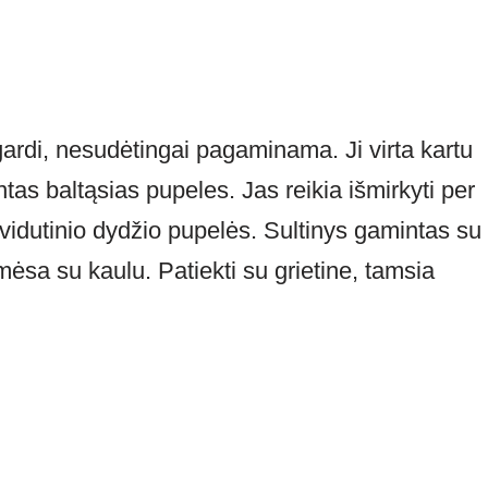
 gardi, nesudėtingai pagaminama. Ji virta kartu
ntas baltąsias pupeles. Jas reikia išmirkyti per
a vidutinio dydžio pupelės. Sultinys gamintas su
 mėsa su kaulu. Patiekti su grietine, tamsia