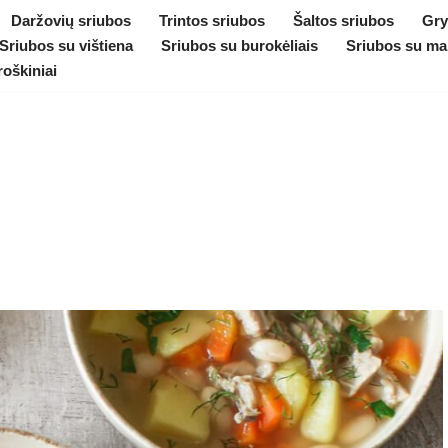
Daržovių sriubos
Trintos sriubos
Šaltos sriubos
Gry
Sriubos su vištiena
Sriubos su burokėliais
Sriubos su ma
roškiniai