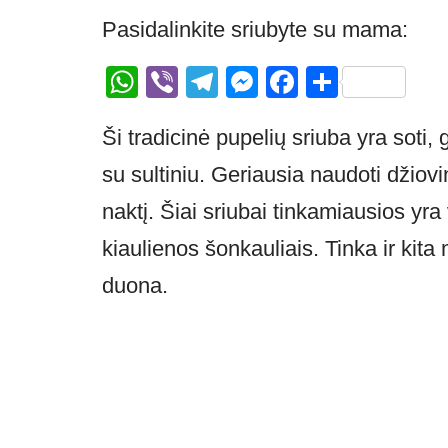
Pasidalinkite sriubyte su mama:
W
Vi
T
M
F
S
h
b
el
e
a
h
Ši tradicinė pupelių sriuba yra soti,
at
er
e
ss
c
ar
s
gr
e
e
e
su sultiniu. Geriausia naudoti džiovi
A
a
n
b
naktį. Šiai sriubai tinkamiausios yr
p
m
g
o
kiaulienos šonkauliais. Tinka ir kita
p
er
o
duona.
k