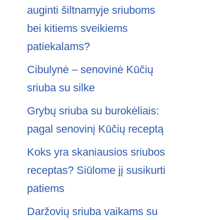
auginti šiltnamyje sriuboms
bei kitiems sveikiems
patiekalams?
Cibulynė – senovinė Kūčių
sriuba su silke
Grybų sriuba su burokėliais:
pagal senovinį Kūčių receptą
Koks yra skaniausios sriubos
receptas? Siūlome jį susikurti
patiems
Daržovių sriuba vaikams su