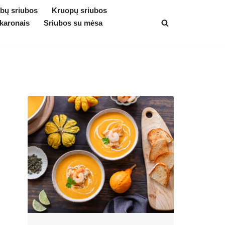
bų sriubos
Kruopų sriubos
karonais
Sriubos su mėsa