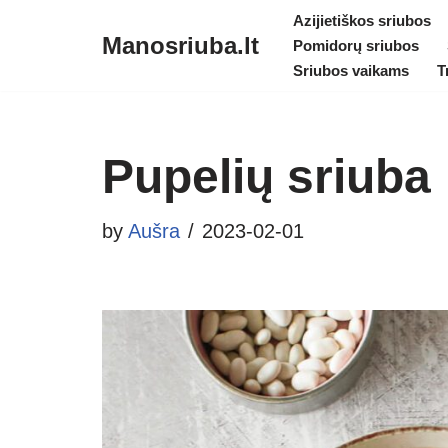
Azijietiškos sriubos
Manosriuba.lt
Pomidorų sriubos
Skip
Sriubos vaikams
T
to
content
Pupelių sriuba
by
Aušra
2023-02-01