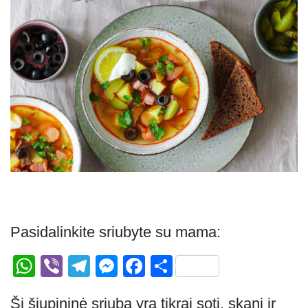
Pasidalinkite sriubyte su mama:
W
Vi
T
M
F
S
h
b
el
e
a
h
Ši šiupininė sriuba yra tikrai soti, skani ir