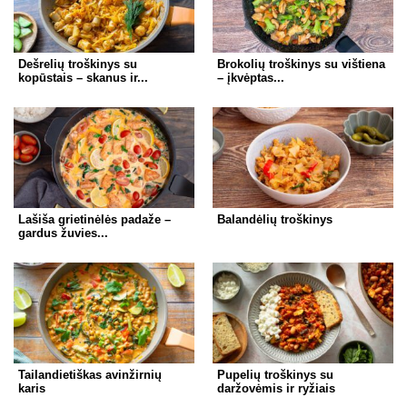
k
Dešrelių troškinys su
Brokolių troškinys su vištiena
kopūstais – skanus ir...
– įkvėptas...
Lašiša grietinėlės padaže –
Balandėlių troškinys
gardus žuvies...
Tailandietiškas avinžirnių
Pupelių troškinys su
karis
daržovėmis ir ryžiais