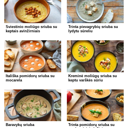
Sviestinio moliūgo sriuba su
Trinta pievagrybių sriuba su
keptais avinžirniais
lydytu sūreliu
Itališka pomidorų sriuba su
Kreminė moliūgų sriuba su
mocarela
keptu varškės sūriu
Baravykų sriuba
Trinta pomidorų sriuba su