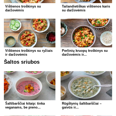
Vištienos troškinys su
Tailandietiškas vištienos karis
daržovėmis
su daržovėmis
Vištienos troškinys su ryžiais
Perlinių kruopų troškinys su
ir daržovėmis
daržovėmis ir...
Šaltos sriubos
Šaltibarščiai kitaip: tinka
Rūgštynių šaltibarščiai –
veganams, be pieno...
gaivūs ir...