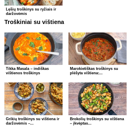
Lęšių troškinys su ryžiais ir
daržovėmis
Troškiniai su vištiena
Tikka Masala – indiškas
Marokietiškas troškinys su
vištienos troškinys
plėšyta vištiena:...
Grikių troškinys su vištiena ir
Brokolių troškinys su vištiena
daržovėmis –...
– įkvėptas...