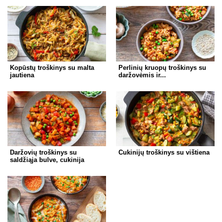
Kopūstų troškinys su malta
Perlinių kruopų troškinys su
jautiena
daržovėmis ir...
Daržovių troškinys su
Cukinijų troškinys su vištiena
saldžiąja bulve, cukinija