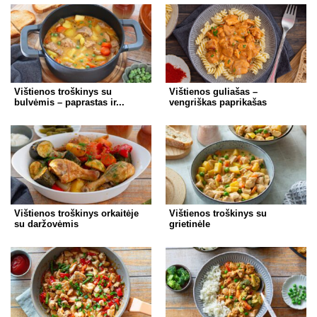
Vištienos troškinys su
Vištienos guliašas –
bulvėmis – paprastas ir...
vengriškas paprikašas
Vištienos troškinys orkaitėje
Vištienos troškinys su
su daržovėmis
grietinėle