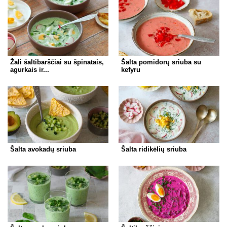
Žali šaltibarščiai su špinatais,
Šalta pomidorų sriuba su
agurkais ir...
kefyru
Šalta avokadų sriuba
Šalta ridikėlių sriuba