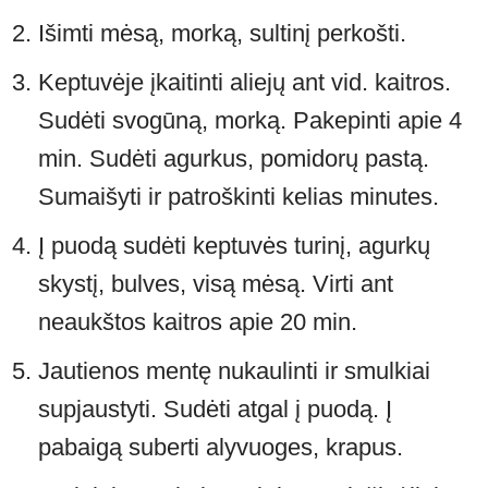
Išimti mėsą, morką, sultinį perkošti.
Keptuvėje įkaitinti aliejų ant vid. kaitros.
Sudėti svogūną, morką. Pakepinti apie 4
min. Sudėti agurkus, pomidorų pastą.
Sumaišyti ir patroškinti kelias minutes.
Į puodą sudėti keptuvės turinį, agurkų
skystį, bulves, visą mėsą. Virti ant
neaukštos kaitros apie 20 min.
Jautienos mentę nukaulinti ir smulkiai
supjaustyti. Sudėti atgal į puodą. Į
pabaigą suberti alyvuoges, krapus.