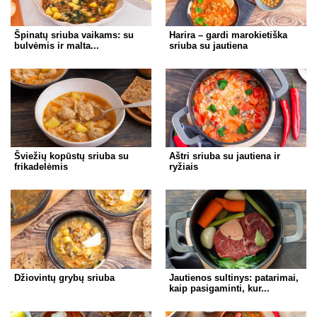
Špinatų sriuba vaikams: su
Harira – gardi marokietiška
bulvėmis ir malta...
sriuba su jautiena
Šviežių kopūstų sriuba su
Aštri sriuba su jautiena ir
frikadelėmis
ryžiais
Džiovintų grybų sriuba
Jautienos sultinys: patarimai,
kaip pasigaminti, kur...