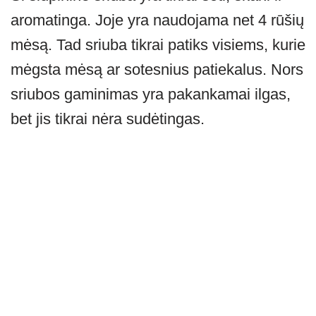
at
er
e
ss
c
ar
aromatinga. Joje yra naudojama net 4 rūšių
s
gr
e
e
e
A
a
n
b
mėsą. Tad sriuba tikrai patiks visiems, kurie
p
m
g
o
mėgsta mėsą ar sotesnius patiekalus. Nors
p
er
o
sriubos gaminimas yra pakankamai ilgas,
k
bet jis tikrai nėra sudėtingas.