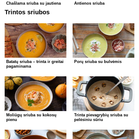
Chašlama sriuba su jautiena
Antienos sriuba
Trintos sriubos
Batatų sriuba – trinta ir greitai
Porų sriuba su bulvėmis
pagaminama
Moliūgų sriuba su kokosų
Trinta pievagrybių sriuba su
pienu
pelėsiniu sūriu