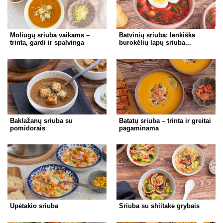
Moliūgų sriuba vaikams –
Batvinių sriuba: lenkiška
trinta, gardi ir spalvinga
burokėlių lapų sriuba...
Baklažanų sriuba su
Batatų sriuba – trinta ir greitai
pomidorais
pagaminama
Upėtakio sriuba
Sriuba su shiitake grybais