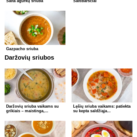
Šalta agurkų sriuba
Šaltibarščiai
Gazpacho sriuba
Daržovių sriubos
Daržovių sriuba vaikams su
Lęšių sriuba vaikams: patiekta
grikiais – maistinga,...
su kepta saldžiąja...