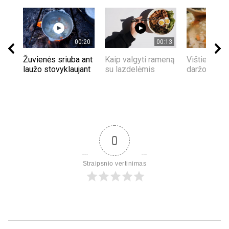
00:20
00:13
Žuvienės sriuba ant
Kaip valgyti rameną
Vištienos s
laužo stovyklaujant
su lazdelėmis
daržovėmis
0
Straipsnio vertinimas