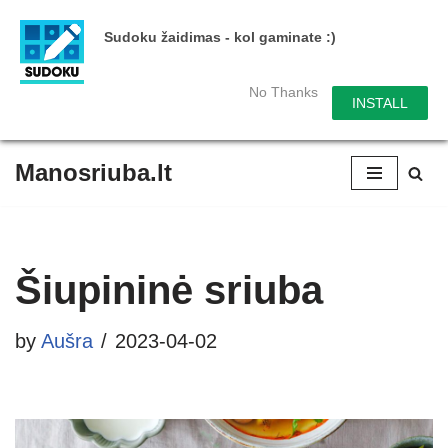
Sudoku žaidimas - kol gaminate :)
No Thanks
INSTALL
Manosriuba.lt
Skip
to
content
Šiupininė sriuba
by
Aušra
2023-04-02