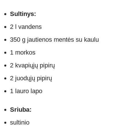
Sultinys:
2 l vandens
350 g jautienos mentės su kaulu
1 morkos
2 kvapiųjų pipirų
2 juodųjų pipirų
1 lauro lapo
Sriuba:
sultinio