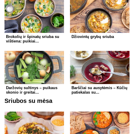
Brokolių ir špinatų sriuba su
Džiovintų grybų sriuba
vištiena: puikiai...
Daržovių sultinys – puikaus
Barščiai su ausytėmis – Kūčių
skonio ir greitai...
patiekalas su...
Sriubos su mėsa