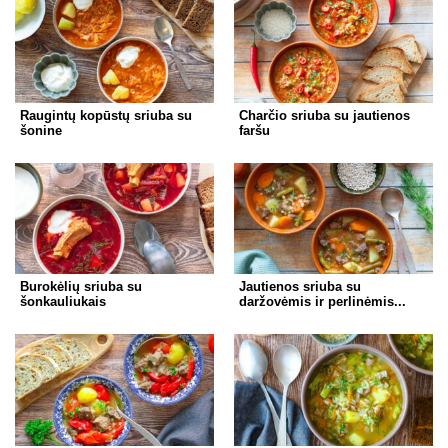
Raugintų kopūstų sriuba su
Charčio sriuba su jautienos
šonine
faršu
Burokėlių sriuba su
Jautienos sriuba su
šonkauliukais
daržovėmis ir perlinėmis...