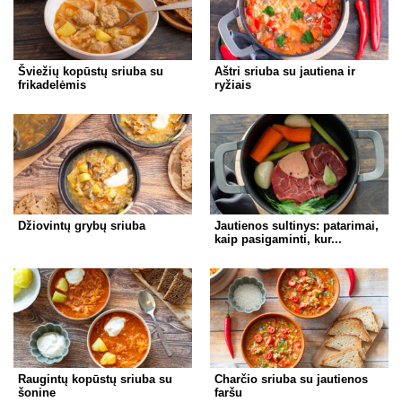
Šviežių kopūstų sriuba su
Aštri sriuba su jautiena ir
frikadelėmis
ryžiais
Džiovintų grybų sriuba
Jautienos sultinys: patarimai,
kaip pasigaminti, kur...
Raugintų kopūstų sriuba su
Charčio sriuba su jautienos
šonine
faršu