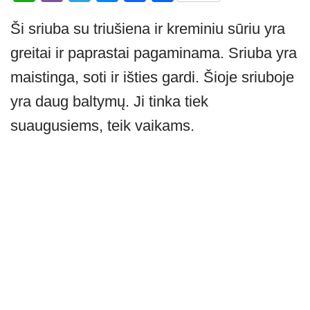
h
b
el
e
a
h
Ši sriuba su triušiena ir kreminiu sūriu yra
at
er
e
ss
c
ar
greitai ir paprastai pagaminama. Sriuba yra
s
gr
e
e
e
A
a
n
b
maistinga, soti ir išties gardi. Šioje sriuboje
p
m
g
o
yra daug baltymų. Ji tinka tiek
p
er
o
suaugusiems, teik vaikams.
k