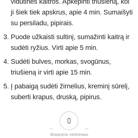
vidutinės kaitros. Apkepinti triušieną, kol
ji šiek tiek apskrus, apie 4 min. Sumaišyti
su persiladu, pipirais.
Puode užkaisti sultinį, sumažinti kaitrą ir
sudėti ryžius. Virti apie 5 min.
Sudėti bulves, morkas, svogūnus,
triušieną ir virti apie 15 min.
Į pabaigą sudėti žirnelius, kreminį sūrelį,
suberti krapus, druską, pipirus.
0
Straipsnio vertinimas