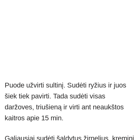
Puode užvirti sultinį. Sudėti ryžius ir juos
šiek tiek pavirti. Tada sudėti visas
daržoves, triušieną ir virti ant neaukštos
kaitros apie 15 min.
Galiausiai sudėti šaldytus žirnelius, kreminį