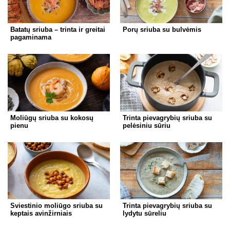
Batatų sriuba – trinta ir greitai
Porų sriuba su bulvėmis
pagaminama
Moliūgų sriuba su kokosų
Trinta pievagrybių sriuba su
pienu
pelėsiniu sūriu
Sviestinio moliūgo sriuba su
Trinta pievagrybių sriuba su
keptais avinžirniais
lydytu sūreliu