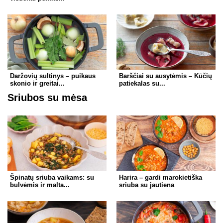
Daržovių sultinys – puikaus
Barščiai su ausytėmis – Kūčių
skonio ir greitai...
patiekalas su...
Sriubos su mėsa
Špinatų sriuba vaikams: su
Harira – gardi marokietiška
bulvėmis ir malta...
sriuba su jautiena