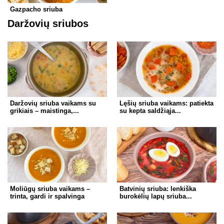
Gazpacho sriuba
Daržovių sriubos
Daržovių sriuba vaikams su
Lęšių sriuba vaikams: patiekta
grikiais – maistinga,...
su kepta saldžiąja...
Moliūgų sriuba vaikams –
Batvinių sriuba: lenkiška
trinta, gardi ir spalvinga
burokėlių lapų sriuba...