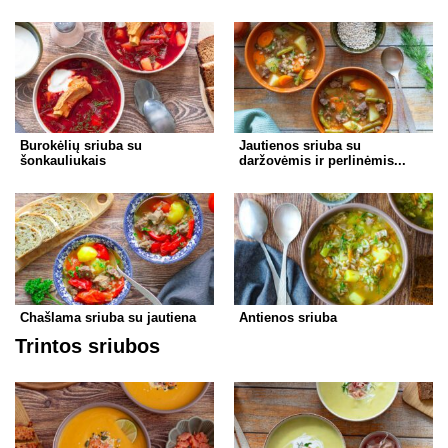
Burokėlių sriuba su
Jautienos sriuba su
šonkauliukais
daržovėmis ir perlinėmis...
Chašlama sriuba su jautiena
Antienos sriuba
Trintos sriubos