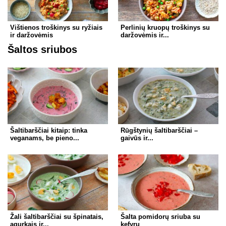
Vištienos troškinys su ryžiais
Perlinių kruopų troškinys su
ir daržovėmis
daržovėmis ir...
Šaltos sriubos
Šaltibarščiai kitaip: tinka
Rūgštynių šaltibarščiai –
veganams, be pieno...
gaivūs ir...
Žali šaltibarščiai su špinatais,
Šalta pomidorų sriuba su
agurkais ir...
kefyru