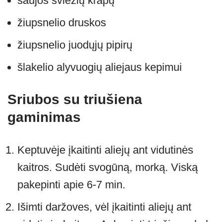
saujos šviežių krapų
žiupsnelio druskos
žiupsnelio juodųjų pipirų
šlakelio alyvuogių aliejaus kepimui
Sriubos su triušiena
gaminimas
Keptuvėje įkaitinti aliejų ant vidutinės
kaitros. Sudėti svogūną, morką. Viską
pakepinti apie 6-7 min.
Išimti daržoves, vėl įkaitinti aliejų ant