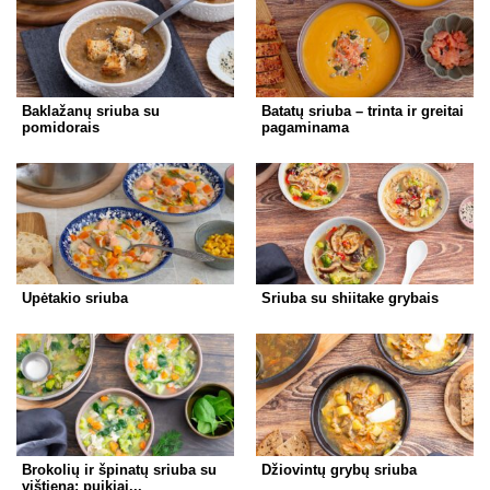
Baklažanų sriuba su
Batatų sriuba – trinta ir greitai
pomidorais
pagaminama
Upėtakio sriuba
Sriuba su shiitake grybais
Brokolių ir špinatų sriuba su
Džiovintų grybų sriuba
vištiena: puikiai...