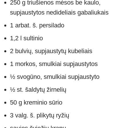
250 g triušienos mėsos be kaulo,
supjaustytos nedideliais gabaliukais
1 arbat. š. persilado
1,2 l sultinio
2 bulvių, supjaustytų kubeliais
1 morkos, smulkiai supjaustytos
½ svogūno, smulkiai supjaustyto
½ st. šaldytų žirnelių
50 g kreminio sūrio
3 valg. š. plikytų ryžių