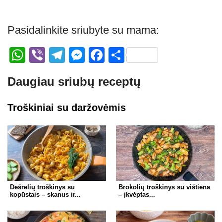
Pasidalinkite sriubyte su mama:
W
Vi
T
M
F
S
h
b
el
e
a
h
Daugiau sriubų receptų
at
er
e
ss
c
ar
s
gr
e
e
e
Troškiniai su daržovėmis
A
a
n
b
p
m
g
o
p
er
o
k
Dešrelių troškinys su
Brokolių troškinys su vištiena
kopūstais – skanus ir...
– įkvėptas...