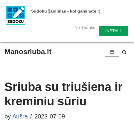
Sudoku žaidimas - kol gaminate :)
No Thanks
INSTALL
Manosriuba.lt
Skip
to
content
Sriuba su triušiena ir
kreminiu sūriu
by
Aušra
2023-07-09