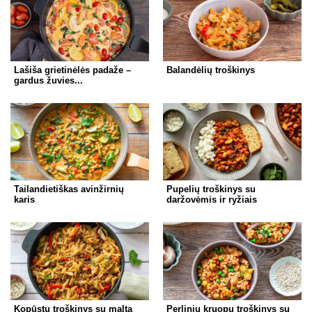
Lašiša grietinėlės padaže –
Balandėlių troškinys
gardus žuvies...
Tailandietiškas avinžirnių
Pupelių troškinys su
karis
daržovėmis ir ryžiais
Kopūstų troškinys su malta
Perlinių kruopų troškinys su