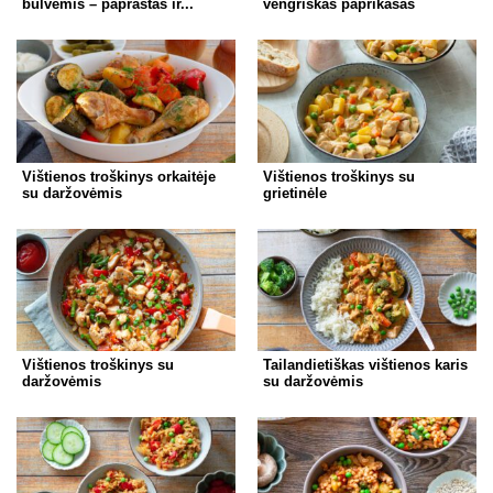
bulvėmis – paprastas ir...
vengriškas paprikašas
Vištienos troškinys orkaitėje
Vištienos troškinys su
su daržovėmis
grietinėle
Vištienos troškinys su
Tailandietiškas vištienos karis
daržovėmis
su daržovėmis