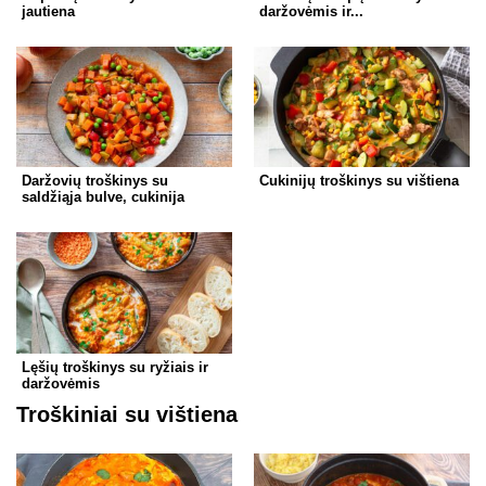
jautiena
daržovėmis ir...
Daržovių troškinys su
Cukinijų troškinys su vištiena
saldžiąja bulve, cukinija
Lęšių troškinys su ryžiais ir
daržovėmis
Troškiniai su vištiena