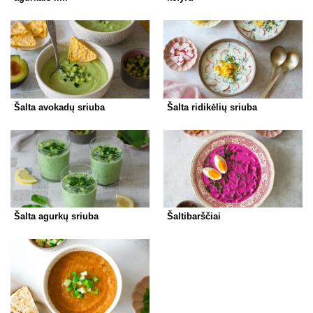
Šalta avokadų sriuba
Šalta ridikėlių sriuba
Šalta agurkų sriuba
Šaltibarščiai