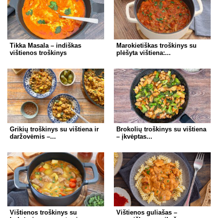
Tikka Masala – indiškas
Marokietiškas troškinys su
vištienos troškinys
plėšyta vištiena:...
Grikių troškinys su vištiena ir
Brokolių troškinys su vištiena
daržovėmis –...
– įkvėptas...
Vištienos troškinys su
Vištienos guliašas –