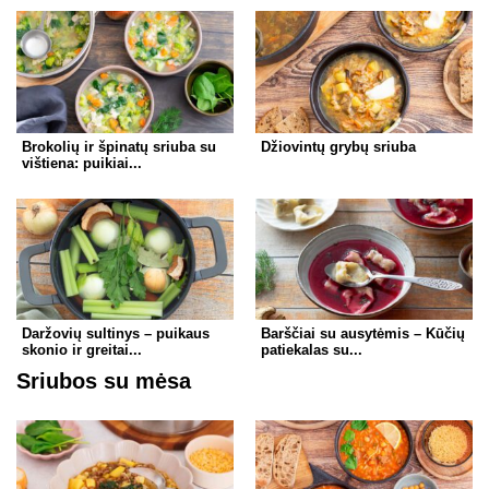
Brokolių ir špinatų sriuba su
Džiovintų grybų sriuba
vištiena: puikiai...
Daržovių sultinys – puikaus
Barščiai su ausytėmis – Kūčių
skonio ir greitai...
patiekalas su...
Sriubos su mėsa