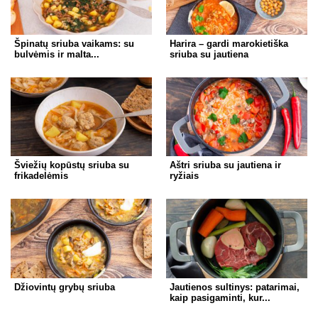
Špinatų sriuba vaikams: su
Harira – gardi marokietiška
bulvėmis ir malta...
sriuba su jautiena
Šviežių kopūstų sriuba su
Aštri sriuba su jautiena ir
frikadelėmis
ryžiais
Džiovintų grybų sriuba
Jautienos sultinys: patarimai,
kaip pasigaminti, kur...