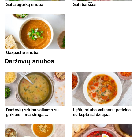
Šalta agurkų sriuba
Šaltibarščiai
Gazpacho sriuba
Daržovių sriubos
Daržovių sriuba vaikams su
Lęšių sriuba vaikams: patiekta
grikiais – maistinga,...
su kepta saldžiąja...