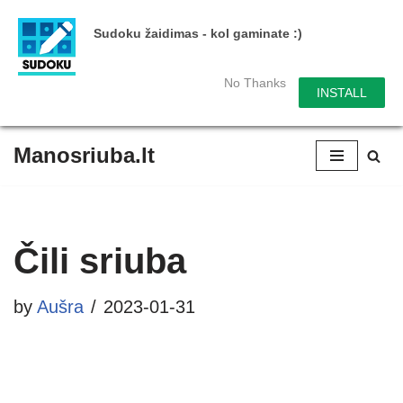
Sudoku žaidimas - kol gaminate :)
No Thanks
INSTALL
Manosriuba.lt
Skip
to
content
Čili sriuba
by
Aušra
2023-01-31