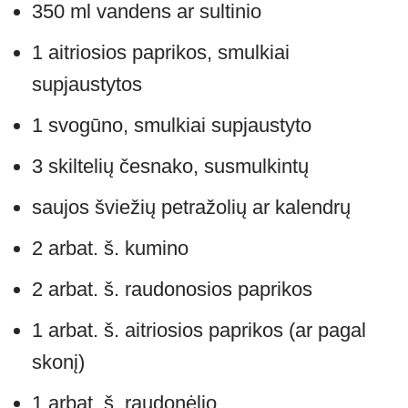
350 ml vandens ar sultinio
1 aitriosios paprikos, smulkiai
supjaustytos
1 svogūno, smulkiai supjaustyto
3 skiltelių česnako, susmulkintų
saujos šviežių petražolių ar kalendrų
2 arbat. š. kumino
2 arbat. š. raudonosios paprikos
1 arbat. š. aitriosios paprikos (ar pagal
skonį)
1 arbat. š. raudonėlio