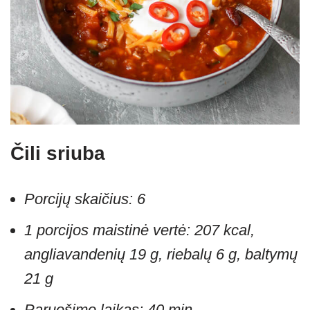
Čili sriuba
Porcijų skaičius: 6
1 porcijos maistinė vertė: 207 kcal,
angliavandenių 19 g, riebalų 6 g, baltymų
21 g
Paruošimo laikas: 40 min.