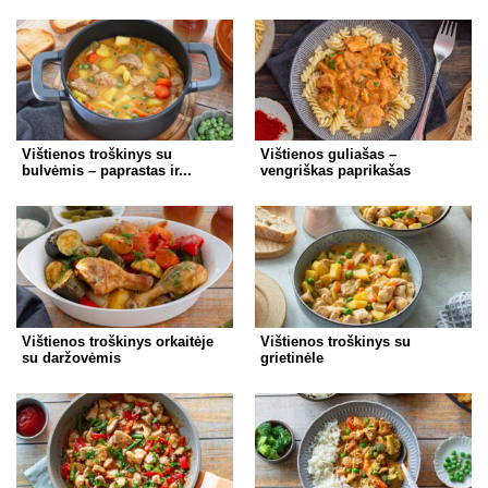
Vištienos troškinys su
Vištienos guliašas –
bulvėmis – paprastas ir...
vengriškas paprikašas
Vištienos troškinys orkaitėje
Vištienos troškinys su
su daržovėmis
grietinėle