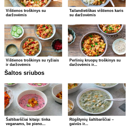
Vištienos troškinys su
Tailandietiškas vištienos karis
daržovėmis
su daržovėmis
Vištienos troškinys su ryžiais
Perlinių kruopų troškinys su
ir daržovėmis
daržovėmis ir...
Šaltos sriubos
Šaltibarščiai kitaip: tinka
Rūgštynių šaltibarščiai –
veganams, be pieno...
gaivūs ir...