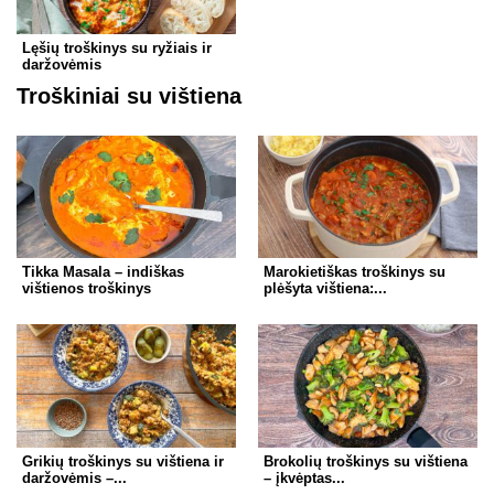
Lęšių troškinys su ryžiais ir
daržovėmis
Troškiniai su vištiena
Tikka Masala – indiškas
Marokietiškas troškinys su
vištienos troškinys
plėšyta vištiena:...
Grikių troškinys su vištiena ir
Brokolių troškinys su vištiena
daržovėmis –...
– įkvėptas...