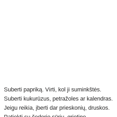
Suberti papriką. Virti, kol ji suminkštės.
Suberti kukurūzus, petražoles ar kalendras.
Jeigu reikia, įberti dar prieskonių, druskos.
Patiekti su čederio sūriu, grietine.