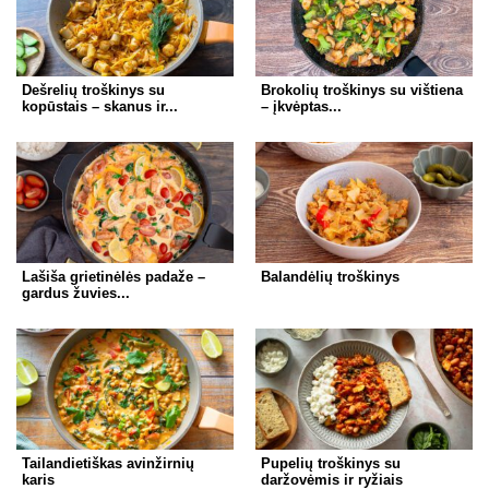
p
er
o
k
Dešrelių troškinys su
Brokolių troškinys su vištiena
kopūstais – skanus ir...
– įkvėptas...
Lašiša grietinėlės padaže –
Balandėlių troškinys
gardus žuvies...
Tailandietiškas avinžirnių
Pupelių troškinys su
karis
daržovėmis ir ryžiais