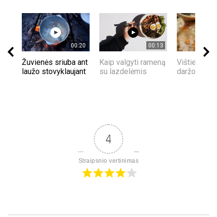
00:20
00:13
Žuvienės sriuba ant
Kaip valgyti rameną
Vištienos s
laužo stovyklaujant
su lazdelėmis
daržovėmis
4
Straipsnio vertinimas