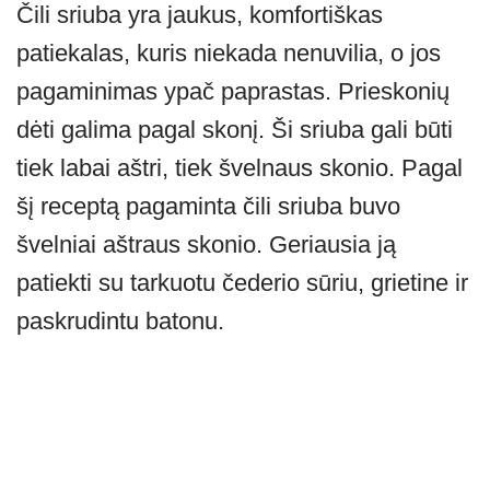
Čili sriuba yra jaukus, komfortiškas
at
er
e
ss
c
ar
patiekalas, kuris niekada nenuvilia, o jos
s
gr
e
e
e
A
a
n
b
pagaminimas ypač paprastas. Prieskonių
p
m
g
o
dėti galima pagal skonį. Ši sriuba gali būti
p
er
o
tiek labai aštri, tiek švelnaus skonio. Pagal
k
šį receptą pagaminta čili sriuba buvo
švelniai aštraus skonio. Geriausia ją
patiekti su tarkuotu čederio sūriu, grietine ir
paskrudintu batonu.