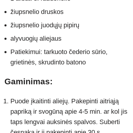
žiupsnelio druskos
žiupsnelio juodųjų pipirų
alyvuogių aliejaus
Patiekimui: tarkuoto čederio sūrio,
grietinės, skrudinto batono
Gaminimas:
Puode įkaitinti aliejų. Pakepinti aitriąją
papriką ir svogūną apie 4-5 min. ar kol jis
taps lengvai auksinės spalvos. Suberti
česnaką ir jį pakepinti apie 30 s.