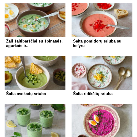
Žali šaltibarščiai su špinatais,
Šalta pomidorų sriuba su
agurkais ir...
kefyru
Šalta avokadų sriuba
Šalta ridikėlių sriuba