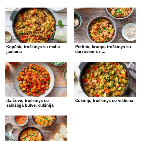
Kopūstų troškinys su malta
Perlinių kruopų troškinys su
jautiena
daržovėmis ir...
Daržovių troškinys su
Cukinijų troškinys su vištiena
saldžiąja bulve, cukinija