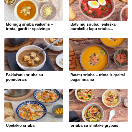
Moliūgų sriuba vaikams –
Batvinių sriuba: lenkiška
trinta, gardi ir spalvinga
burokėlių lapų sriuba...
Baklažanų sriuba su
Batatų sriuba – trinta ir greitai
pomidorais
pagaminama
Upėtakio sriuba
Sriuba su shiitake grybais