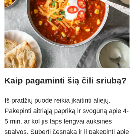
Kaip pagaminti šią čili sriubą?
Iš pradžių puode reikia įkaitinti aliejų.
Pakepinti aitriąją papriką ir svogūną apie 4-
5 min. ar kol jis taps lengvai auksinės
spalvos. Suberti česnaką ir jį pakepinti apie