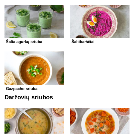
Šalta agurkų sriuba
Šaltibarščiai
Gazpacho sriuba
Daržovių sriubos