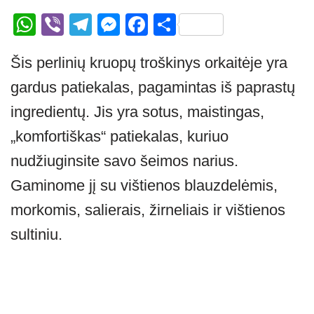
W
Vi
T
M
F
S
h
b
el
e
a
h
Šis perlinių kruopų troškinys orkaitėje yra
at
er
e
ss
c
ar
gardus patiekalas, pagamintas iš paprastų
s
gr
e
e
e
A
a
n
b
ingredientų. Jis yra sotus, maistingas,
p
m
g
o
„komfortiškas“ patiekalas, kuriuo
p
er
o
nudžiuginsite savo šeimos narius.
k
Gaminome jį su vištienos blauzdelėmis,
morkomis, salierais, žirneliais ir vištienos
sultiniu.