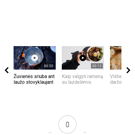
00:20
00:13
Žuvienės sriuba ant
Kaip valgyti rameną
Vištienos s
laužo stovyklaujant
su lazdelėmis
daržovėmis
0