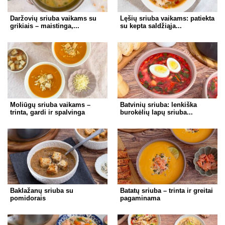
Daržovių sriuba vaikams su
Lęšių sriuba vaikams: patiekta
grikiais – maistinga,...
su kepta saldžiąja...
Moliūgų sriuba vaikams –
Batvinių sriuba: lenkiška
trinta, gardi ir spalvinga
burokėlių lapų sriuba...
Baklažanų sriuba su
Batatų sriuba – trinta ir greitai
pomidorais
pagaminama