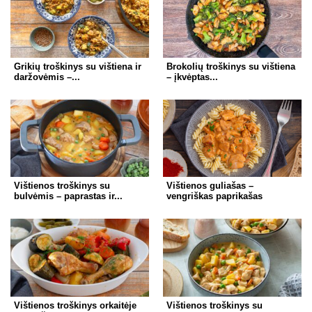
Grikių troškinys su vištiena ir
Brokolių troškinys su vištiena
daržovėmis –...
– įkvėptas...
Vištienos troškinys su
Vištienos guliašas –
bulvėmis – paprastas ir...
vengriškas paprikašas
Vištienos troškinys orkaitėje
Vištienos troškinys su