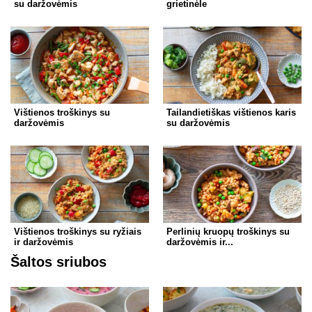
su daržovėmis
grietinėle
Vištienos troškinys su
Tailandietiškas vištienos karis
daržovėmis
su daržovėmis
Vištienos troškinys su ryžiais
Perlinių kruopų troškinys su
ir daržovėmis
daržovėmis ir...
Šaltos sriubos