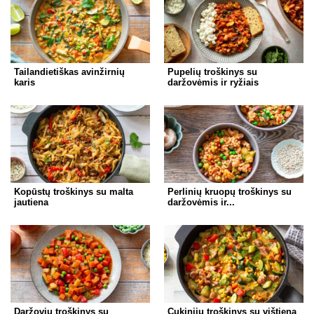
Tailandietiškas avinžirnių
Pupelių troškinys su
karis
daržovėmis ir ryžiais
Kopūstų troškinys su malta
Perlinių kruopų troškinys su
jautiena
daržovėmis ir...
Daržovių troškinys su
Cukinijų troškinys su vištiena