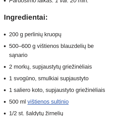
Paruošimo laikas: 1 val. 20 min.
Ingredientai:
200 g perlinių kruopų
500–600 g vištienos blauzdelių be
sąnario
2 morkų, supjaustytų griežinėliais
1 svogūno, smulkiai supjaustyto
1 saliero koto, supjaustyto griežinėliais
500 ml
vištienos sultinio
1/2 st. šaldytų žirnelių