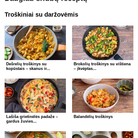
at
er
e
ss
c
ar
s
gr
e
e
e
Troškiniai su daržovėmis
A
a
n
b
p
m
g
o
p
er
o
k
Dešrelių troškinys su
Brokolių troškinys su vištiena
kopūstais – skanus ir...
– įkvėptas...
Lašiša grietinėlės padaže –
Balandėlių troškinys
gardus žuvies...