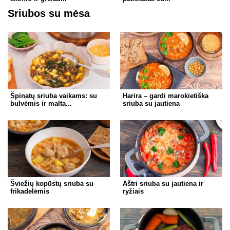
Sriubos su mėsa
Špinatų sriuba vaikams: su
Harira – gardi marokietiška
bulvėmis ir malta...
sriuba su jautiena
Šviežių kopūstų sriuba su
Aštri sriuba su jautiena ir
frikadelėmis
ryžiais