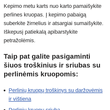
Kepimo metu karts nuo karto pamaišykite
perlines kruopas. Į kepimo pabaigą
suberkite žirnelius ir atsargiai sumaišykite.
Iškepusį patiekalą apibarstykite
petražolėmis.
Taip pat galite pasigaminti
šiuos troškinius ir sriubas su
perlinėmis kruopomis:
Perlinių kruopų troškinys su daržovėmis
ir vištiena
Perlinių kruopų sriuba