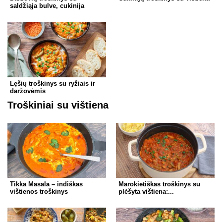
saldžiąja bulve, cukinija
Lęšių troškinys su ryžiais ir
daržovėmis
Troškiniai su vištiena
Tikka Masala – indiškas
Marokietiškas troškinys su
vištienos troškinys
plėšyta vištiena:...