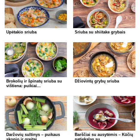
Upėtakio sriuba
Sriuba su shiitake grybais
Brokolių ir špinatų sriuba su
Džiovintų grybų sriuba
vištiena: puikiai...
Daržovių sultinys – puikaus
Barščiai su ausytėmis – Kūčių
skonio ir greitai...
patiekalas su...