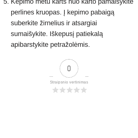
Kepimo metu karts nuo karto pamaišykite
perlines kruopas. Į kepimo pabaigą
suberkite žirnelius ir atsargiai
sumaišykite. Iškepusį patiekalą
apibarstykite petražolėmis.
0
Straipsnio vertinimas