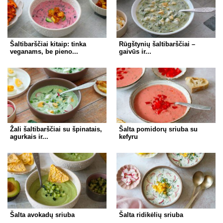
Šaltibarščiai kitaip: tinka
Rūgštynių šaltibarščiai –
veganams, be pieno...
gaivūs ir...
Žali šaltibarščiai su špinatais,
Šalta pomidorų sriuba su
agurkais ir...
kefyru
Šalta avokadų sriuba
Šalta ridikėlių sriuba