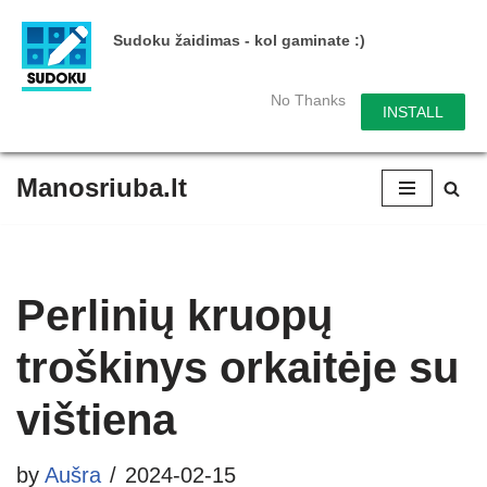
Sudoku žaidimas - kol gaminate :)
No Thanks
INSTALL
Manosriuba.lt
Skip
to
content
Perlinių kruopų
troškinys orkaitėje su
vištiena
by
Aušra
2024-02-15