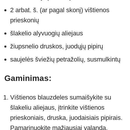
2 arbat. š. (ar pagal skonį) vištienos
prieskonių
šlakelio alyvuogių aliejaus
žiupsnelio druskos, juodųjų pipirų
saujelės šviežių petražolių, susmulkintų
Gaminimas:
Vištienos blauzdeles sumaišykite su
šlakeliu aliejaus, įtrinkite vištienos
prieskoniais, druska, juodaisiais pipirais.
Pamarinuokite mažiausiai valandą.