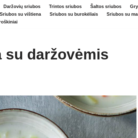
Daržovių sriubos
Trintos sriubos
Šaltos sriubos
Gry
Sriubos su vištiena
Sriubos su burokėliais
Sriubos su ma
roškiniai
a su daržovėmis