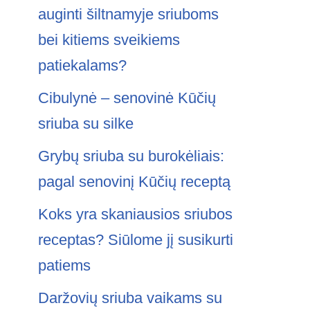
auginti šiltnamyje sriuboms
bei kitiems sveikiems
patiekalams?
Cibulynė – senovinė Kūčių
sriuba su silke
Grybų sriuba su burokėliais:
pagal senovinį Kūčių receptą
Koks yra skaniausios sriubos
receptas? Siūlome jį susikurti
patiems
Daržovių sriuba vaikams su