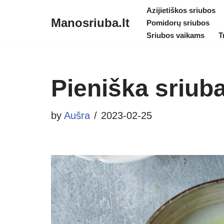
Azijietiškos sriubos
Manosriuba.lt
Pomidorų sriubos
Skip
Sriubos vaikams
T
to
content
Pieniška sriub
by
Aušra
2023-02-25