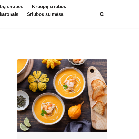
bų sriubos
Kruopų sriubos
karonais
Sriubos su mėsa