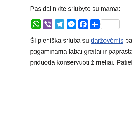
Pasidalinkite sriubyte su mama:
W
Vi
T
M
F
S
h
b
el
e
a
h
Ši pieniška sriuba su
daržovėmis
pat
at
er
e
ss
c
ar
s
gr
e
e
e
pagaminama labai greitai ir paprast
A
a
n
b
priduoda konservuoti žirneliai. Patie
p
m
g
o
p
er
o
k